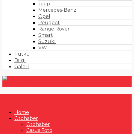
Jeep
Mercedes-Benz
Opel
Peugeot
Range Rover
Smart
Suzuki
VW
Tutku
Bilgi
Galeri
Home
Otohaber
Otohaber
Casus Foto