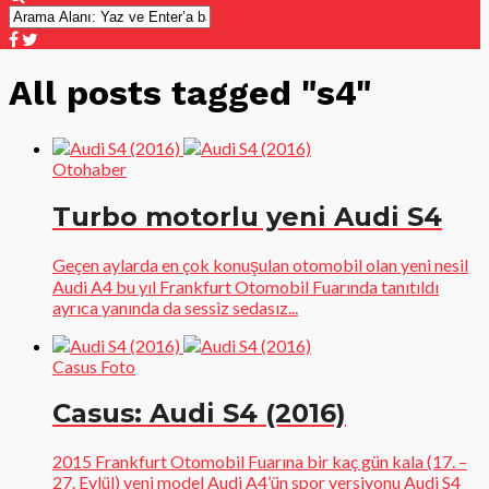
All posts tagged "s4"
Otohaber
Turbo motorlu yeni Audi S4
Geçen aylarda en çok konuşulan otomobil olan yeni nesil
Audi A4 bu yıl Frankfurt Otomobil Fuarında tanıtıldı
ayrıca yanında da sessiz sedasız...
Casus Foto
Casus: Audi S4 (2016)
2015 Frankfurt Otomobil Fuarına bir kaç gün kala (17. –
27. Eylül) yeni model Audi A4’ün spor versiyonu Audi S4