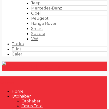
Jeep
Mercedes-Benz
Opel
Peugeot
Range Rover
Smart
Suzuki
VW
Tutku
Bilgi
Galeri
Home
Otohaber
Otohaber
Casus Foto