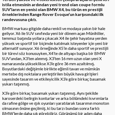
istila etmesinin ardından yeni trend olan coupe formlu
SUV’ların en yenisi olan BMW X4, bu türün en prestijli
örneklerinden Range Rover Evoque’un karşısındaki ilk
randevusuna çıktı.
BMW markası gitgide daha renkli ve modaya yakın bir hale
geliyor. X6 ile SUV sınıfında yeni bir dönem açan Münihliler,
temmuz başında yollara çıkacak X4 ile şehir hayatına yerden
yüksek ve sportif bir biçimde katılmak isteyenler için yeni bir
alternatif sunuyor. X6 örneğinde X5’in daha sportif ve prestijli
bir türevi söz konusuyken, X4’te de altyapı başka bir BMW
SUV’undan, X3’ten alınmış. X3’ten 16 mm uzun olan yeni X
numarasında yükseklikse X3’e göre 36 mm azaltılmış.
Boyutlardaki değişimle birlikte eğimli tavan ve mümkün
mertebe dış noktalara yerleştirilen büyük hava girişleri
sayesinde tasarım ve etkileyicilik X3’e göre birkaç basamak
yukarı taşınmış.
X3’e göre birkaç basamak yukarı taşınmış. Aynı şekilde
karoserdeki belirgin konturlar ve arka bölümdeki kıvrımlarla
da rafine gölge ve ışık oyunları yaratılarak tasarımın monoton
olmasının önüne geçilmiş, ki bu tarzı bundan sonra farklı
BMW’lerde daha sık görebiliriz. Görünümü bir adım daha