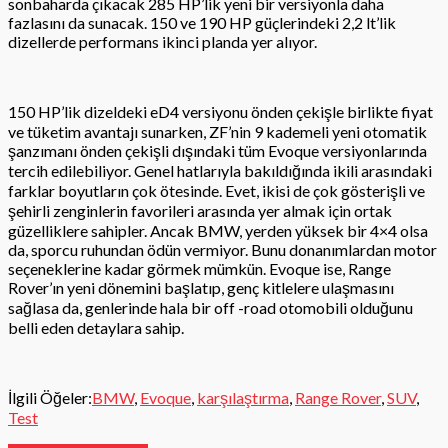
sonbaharda çıkacak 285 HP’lik yeni bir versiyonla daha
fazlasını da sunacak. 150 ve 190 HP güçlerindeki 2,2 lt’lik
dizellerde performans ikinci planda yer alıyor.
150 HP’lik dizeldeki eD4 versiyonu önden çekişle birlikte fiyat
ve tüketim avantajı sunarken, ZF’nin 9 kademeli yeni otomatik
şanzımanı önden çekişli dışındaki tüm Evoque versiyonlarında
tercih edilebiliyor. Genel hatlarıyla bakıldığında ikili arasındaki
farklar boyutların çok ötesinde. Evet, ikisi de çok gösterişli ve
şehirli zenginlerin favorileri arasında yer almak için ortak
güzelliklere sahipler. Ancak BMW, yerden yüksek bir 4×4 olsa
da, sporcu ruhundan ödün vermiyor. Bunu donanımlardan motor
seçeneklerine kadar görmek mümkün. Evoque ise, Range
Rover’ın yeni dönemini başlatıp, genç kitlelere ulaşmasını
sağlasa da, genlerinde hala bir off -road otomobili olduğunu
belli eden detaylara sahip.
İlgili Öğeler:
BMW
,
Evoque
,
karşılaştırma
,
Range Rover
,
SUV
,
Test