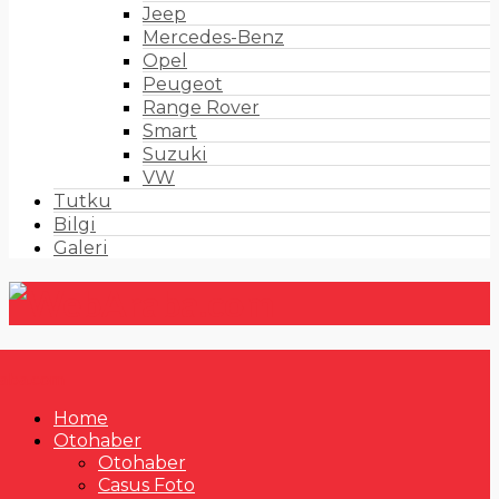
Jeep
Mercedes-Benz
Opel
Peugeot
Range Rover
Smart
Suzuki
VW
Tutku
Bilgi
Galeri
Home
Otohaber
Otohaber
Casus Foto