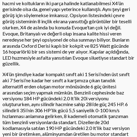
hacmi ve koltukların iki parça halinde katlanabilmesi X4’ün
gerisinde olsa da, genel yapı yeterince kullanışlı. Aynı şeyi geri
görüş için söylemekse imkansız. Opsiyon listesindeki çevre
görüş sisteminin 8 inçlik ekrana yansıttığı görüntüler bir teselli
olurken, X4 de aslında bu konuda Evoque’tan çok iyi değil.
Evoque, Britanyalı ve değerli olup insana kalite hissi veren
neredeyse her şeyi opsiyonel de olsa sunmayı biliyor. Bunların
arasında Oxford Derisi kaplı bir kokpit ve 825 Watt gücünde
16 hoparlörlü bir ses sistemi de yer alıyor. Kapılar açıldığında,
LED huzmesiyle asfalta yansıtılan Evoque siluetiyse standart bir
güzellik.
X4’ün şimdiye kadar kompakt sınıft aki 1 Serisi’nden üst sınıft
aki 7 Serisi’ne kadar her sınıft a karşımıza çıkan tanıdık
alternatifl erden oluşan motor mönüsünde 6 güç ünitesi
arasından seçim yapmak mümkün. Benzinli cephesinde baz
versiyonu 184 HP gücündeki 2.0 lt’lik 20i versiyonu
oluştururken, aynı silindir hacmine sahip 28i’de güç 245 HP. 6
silindirli 35i’nin 306 HP’lik gücü 5,5 saniyelik 0-100 km/s
hızlanması anlamına gelirken, 8 kademeli otomatik şanzıman
tüm benzinli versiyonlarda standart. Dizellerde 20d
kodlamasıyla satılan 190 HP gücündeki 2.0 lt’lik baz versiyon
yeni bir üretimken, alüminyumdan üretilen bu motor standart