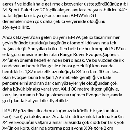
agresif ve iddialı hale getirmek isteyenler üstte gördüğünüz gibi
M-Sport Paketi ve 20 inçlik alaşım jantlara başvurabilirler. X4’e
bakıldığında ortaya çıkan sonucun BMW’nin GT
denemelerinden çok daha çekici ve yerinde olduğunu
söyleyebiliriz.
Ancak Bavyera’dan gelen bu yeni BMW, çekici tasarımın her
şeyin önünde tutulduğu bugünün otomobil dünyasında tek
başına değil. Son yıllarda üretilen belki de her kompakt SUV’un
eski görünmesine neden olan Range Rover Evoque, şüphesiz
X4’ün en önemli hedefl erinden biri olacak. Ve bu yüzden de ilk
randevunun bebek Range ile olması gerektiği konusunda
hemfikiriz. 4,37 metrelik uzunluğuyla X4’ten tam 30 cm kısa
olan Evoque, buna karşın 1,99 metrelik genişliği ve kale
pencerelerini andıran dar cam yüzeyleriyle olduğundan çok
daha büyük bir algı yaratıyor. X4, 1,88 metrelik genişliğiyle,
karşılaştırmanın büyüğü olmasına rağmen Evoque karşısında
geri planda kalıyor bile diyebiliriz.
İki SUV güzeline ilk adımı attığımızda küçük bir şaşkınlıkla
karşı karşıya takılıyoruz. Aradaki ciddi uzunluk farkına karşın
X4 ve Evoque’un yaşam alanları arasında çok ciddi bir fark yok.
X4’ün ön koltuklarında oturma pozisyonu X3’e göre 2 cm