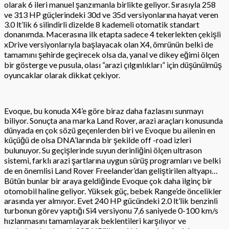
olarak 6 ileri manuel şanzımanla birlikte geliyor. Sırasıyla 258
ve 313 HP güçlerindeki 30d ve 35d versiyonlarına hayat veren
3.0 lt’lik 6 silindirli dizelde 8 kademeli otomatik standart
donanımda. Macerasına ilk etapta sadece 4 tekerlekten çekişli
xDrive versiyonlarıyla başlayacak olan X4, ömrünün belki de
tamamını şehirde geçirecek olsa da, yanal ve dikey eğimi ölçen
bir gösterge ve pusula, olası “arazi çılgınlıkları” için düşünülmüş
oyuncaklar olarak dikkat çekiyor.
Evoque, bu konuda X4’e göre biraz daha fazlasını sunmayı
biliyor. Sonuçta ana marka Land Rover, arazi araçları konusunda
dünyada en çok sözü geçenlerden biri ve Evoque bu ailenin en
küçüğü de olsa DNA’larında bir şekilde off -road izleri
bulunuyor. Su geçişlerinde suyun derinliğini ölçen ultrason
sistemi, farklı arazi şartlarına uygun sürüş programları ve belki
de en önemlisi Land Rover Freelander’dan geliştirilen altyapı…
Bütün bunlar bir araya geldiğinde Evoque çok daha ilginç bir
otomobil haline geliyor. Yüksek güç, bebek Range’de öncelikler
arasında yer almıyor. Evet 240 HP gücündeki 2.0 lt’lik benzinli
turbonun görev yaptığı Si4 versiyonu 7,6 saniyede 0-100 km/s
hızlanmasını tamamlayarak beklentileri karşılıyor ve