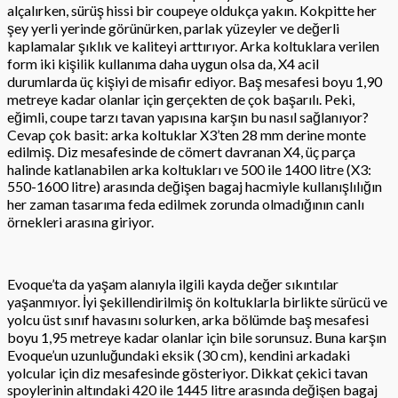
alçalırken, sürüş hissi bir coupeye oldukça yakın. Kokpitte her
şey yerli yerinde görünürken, parlak yüzeyler ve değerli
kaplamalar şıklık ve kaliteyi arttırıyor. Arka koltuklara verilen
form iki kişilik kullanıma daha uygun olsa da, X4 acil
durumlarda üç kişiyi de misafir ediyor. Baş mesafesi boyu 1,90
metreye kadar olanlar için gerçekten de çok başarılı. Peki,
eğimli, coupe tarzı tavan yapısına karşın bu nasıl sağlanıyor?
Cevap çok basit: arka koltuklar X3’ten 28 mm derine monte
edilmiş. Diz mesafesinde de cömert davranan X4, üç parça
halinde katlanabilen arka koltukları ve 500 ile 1400 litre (X3:
550-1600 litre) arasında değişen bagaj hacmiyle kullanışlılığın
her zaman tasarıma feda edilmek zorunda olmadığının canlı
örnekleri arasına giriyor.
Evoque’ta da yaşam alanıyla ilgili kayda değer sıkıntılar
yaşanmıyor. İyi şekillendirilmiş ön koltuklarla birlikte sürücü ve
yolcu üst sınıf havasını solurken, arka bölümde baş mesafesi
boyu 1,95 metreye kadar olanlar için bile sorunsuz. Buna karşın
Evoque’un uzunluğundaki eksik (30 cm), kendini arkadaki
yolcular için diz mesafesinde gösteriyor. Dikkat çekici tavan
spoylerinin altındaki 420 ile 1445 litre arasında değişen bagaj