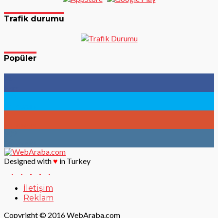
Trafik durumu
Popüler
96
Fans
783
Followers
9
Followers
902
Followers
Designed with
♥
in Turkey
İletişim
Reklam
Copyright © 2016 WebAraba.com