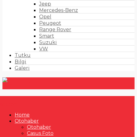
Jeep
Mercedes-Benz
Opel
Peugeot
Range Rover
Smart
Suzuki
VW
Tutku
Bilgi
Galeri
Home
Otohaber
Otohaber
Casus Foto