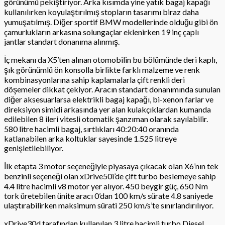
görünümü pekiştiriyor. Arka kısımda yine yatık bagaj kapağı
kullanılırken koyulaştırılmış stopların tasarımı biraz daha
yumuşatılmış. Diğer sportif BMW modellerinde olduğu gibi ön
çamurlukların arkasına solungaçlar eklenirken 19 inç çaplı
jantlar standart donanıma alınmış.
İç mekanı da X5’ten alınan otomobilin bu bölümünde deri kaplı,
şık görünümlü ön konsolla birlikte farklı malzeme ve renk
kombinasyonlarına sahip kaplamalarla çift renkli deri
döşemeler dikkat çekiyor. Aracın standart donanımında sunulan
diğer aksesuarlarsa elektrikli bagaj kapağı, bi-xenon farlar ve
direksiyon simidi arkasında yer alan kulakçıklardan kumanda
edilebilen 8 ileri vitesli otomatik şanzıman olarak sayılabilir.
580 litre hacimli bagaj, sırtlıkları 40:20:40 oranında
katlanabilen arka koltuklar sayesinde 1.525 litreye
genişletilebiliyor.
İlk etapta 3 motor seçeneğiyle piyasaya çıkacak olan X6’nın tek
benzinli seçeneği olan xDrive50i’de çift turbo beslemeye sahip
4.4 litre hacimli v8 motor yer alıyor. 450 beygir güç, 650 Nm
tork üretebilen ünite aracı 0’dan 100 km/s sürate 4.8 saniyede
ulaştırabilirken maksimum sürati 250 km/s’te sınırlandırılıyor.
xDrive30d tarafından kullanılan 3 litre hacimli turbo Diesel