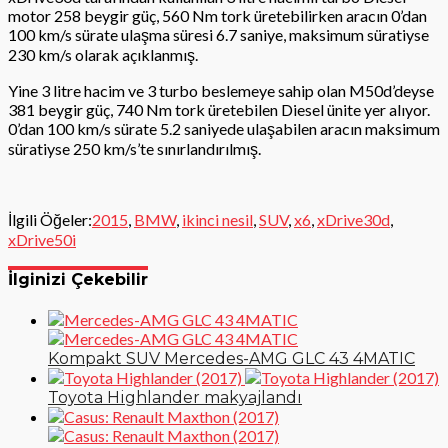
motor 258 beygir güç, 560 Nm tork üretebilirken aracın 0’dan
100 km/s sürate ulaşma süresi 6.7 saniye, maksimum süratiyse
230 km/s olarak açıklanmış.
Yine 3 litre hacim ve 3 turbo beslemeye sahip olan M50d’deyse
381 beygir güç, 740 Nm tork üretebilen Diesel ünite yer alıyor.
0’dan 100 km/s sürate 5.2 saniyede ulaşabilen aracın maksimum
süratiyse 250 km/s’te sınırlandırılmış.
İlgili Öğeler:
2015
,
BMW
,
ikinci nesil
,
SUV
,
x6
,
xDrive30d
,
xDrive50i
İlginizi Çekebilir
Kompakt SUV Mercedes-AMG GLC 43 4MATIC
Toyota Highlander makyajlandı