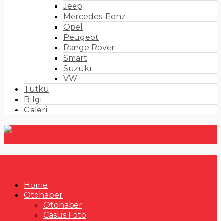
Jeep
Mercedes-Benz
Opel
Peugeot
Range Rover
Smart
Suzuki
VW
Tutku
Bilgi
Galeri
Home
Otohaber
Otohaber
Casus Foto