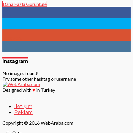
Daha Fazla Görüntüle
96
Fans
783
Followers
9
Followers
902
Followers
Instagram
No images found!
Try some other hashtag or username
Designed with
♥
in Turkey
İletişim
Reklam
Copyright © 2016 WebAraba.com