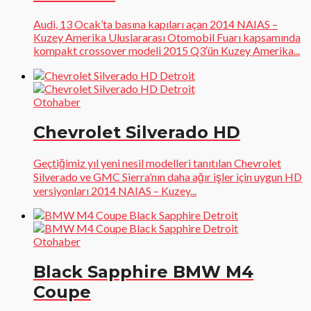
Audi, 13 Ocak’ta basına kapıları açan 2014 NAIAS –
Kuzey Amerika Uluslararası Otomobil Fuarı kapsamında
kompakt crossover modeli 2015 Q3′ün Kuzey Amerika...
Otohaber
Chevrolet Silverado HD
Geçtiğimiz yıl yeni nesil modelleri tanıtılan Chevrolet
Silverado ve GMC Sierra’nın daha ağır işler için uygun HD
versiyonları 2014 NAIAS – Kuzey...
Otohaber
Black Sapphire BMW M4
Coupe