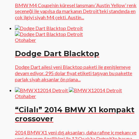
BMW M4 Coupe’nin küresel lansmanı ‘Austin Yellow’ renk
seçeneği ile yapılsa da markanın Detroit’teki standında en
çok ilgiyi siyah M4 çekti. Austin...
Otohaber
Dodge Dart Blacktop
Dodge Dart ailesi yeni Blacktop paketi ile genişlemeye
devam ediyor. 295 dolar fiyat etiketi taşıyan bu pakette
parlak siyah aksanlar ön plana...
Otohaber
“Cilalı” 2014 BMW X1 kompakt
crossover
2014 BMW X1 yeni dış aksanları, daha rafine iç mekanı ve
yeni donanım özellikleri ile 13 Ocak’ta Detroit’te basına