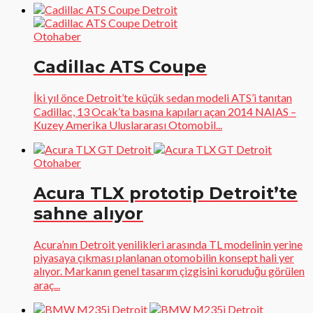
Otohaber
Cadillac ATS Coupe
İki yıl önce Detroit’te küçük sedan modeli ATS’i tanıtan
Cadillac, 13 Ocak’ta basına kapıları açan 2014 NAIAS –
Kuzey Amerika Uluslararası Otomobil...
Otohaber
Acura TLX prototip Detroit’te
sahne alıyor
Acura’nın Detroit yenilikleri arasında TL modelinin yerine
piyasaya çıkması planlanan otomobilin konsept hali yer
alıyor. Markanın genel tasarım çizgisini koruduğu görülen
araç...