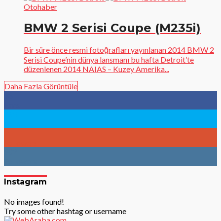
Otohaber
BMW 2 Serisi Coupe (M235i)
Bir süre önce resmi fotoğrafları yayınlanan 2014 BMW 2
Serisi Coupe’nin dünya lansmanı bu hafta Detroit’te
düzenlenen 2014 NAIAS – Kuzey Amerika...
Daha Fazla Görüntüle
96
Fans
783
Followers
9
Followers
902
Followers
Instagram
No images found!
Try some other hashtag or username