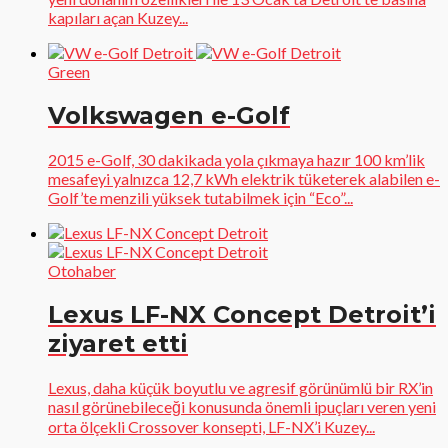
kapıları açan Kuzey...
Green
Volkswagen e-Golf
2015 e-Golf, 30 dakikada yola çıkmaya hazır 100 km’lik
mesafeyi yalnızca 12,7 kWh elektrik tüketerek alabilen e-
Golf’te menzili yüksek tutabilmek için “Eco”...
Otohaber
Lexus LF-NX Concept Detroit’i
ziyaret etti
Lexus, daha küçük boyutlu ve agresif görünümlü bir RX’in
nasıl görünebileceği konusunda önemli ipuçları veren yeni
orta ölçekli Crossover konsepti, LF-NX’i Kuzey...