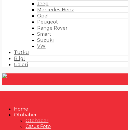
Jeep
Mercedes-Benz
Opel
Peugeot
Range Rover
Smart
Suzuki
VW
Tutku
Bilgi
Galeri
Home
Otohaber
Otohaber
Casus Foto