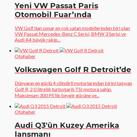
Yeni VW Passat Paris
Otomobil Fuar’ında
VW Golf’dan sonar en çok satan modellerinden biri olan
VW Passat Mercedes-Benz C Serisi, BMW 3 Serisi ve
Audi A4 büyük rakip...
Otohaber
Volkswagen Golf R Detroit’de
Dünyanın en güçlü 4 silindirli motorlarından birini taşıyan
Golf R, 2,0 litrelik turboşarjlı TSI motora sahip.
Maksimum 300 PS’lik beygir gücüne ve...
Otohaber
Audi Q3′ün Kuzey Amerika
lansmanı