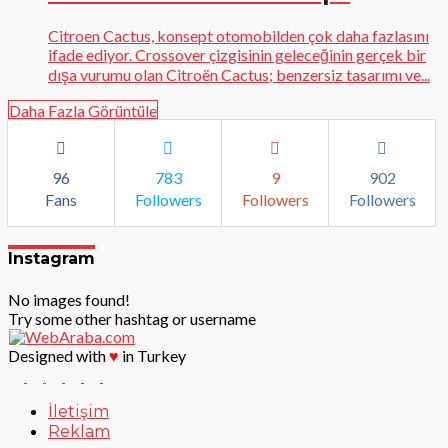
Citroen Cactus, konsept otomobilden çok daha fazlasını
ifade ediyor. Crossover çizgisinin geleceğinin gerçek bir
dışa vurumu olan Citroën Cactus; benzersiz tasarımı ve...
Daha Fazla Görüntüle
96
783
9
902
Fans
Followers
Followers
Followers
Instagram
No images found!
Try some other hashtag or username
Designed with
♥
in Turkey
İletişim
Reklam