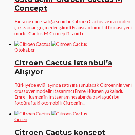
Concept
Bir sene önce satışa sunulan Citroen Cactus ve üzerinden
çok zaman geçmeden şimdi Fransız otomobil firması yeni
model Cactus M Concept’i tanıttı....
Otohaber
Citroen Cactus Istanbul’a
Alışıyor
Türkiye’de eylül ayında satışına sunulacak Citroen’nin yeni
crossover modelini tasarımcı Emre Hüsmen yakaladı.
Emre Hüsmen’in Instagram hesabında paylaştığı bu
fotoğraftaki otomobili Citroen’in...
Green
Citroen Cactus konsept