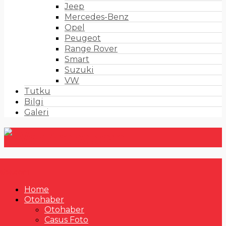
Jeep
Mercedes-Benz
Opel
Peugeot
Range Rover
Smart
Suzuki
VW
Tutku
Bilgi
Galeri
Home
Otohaber
Otohaber
Casus Foto