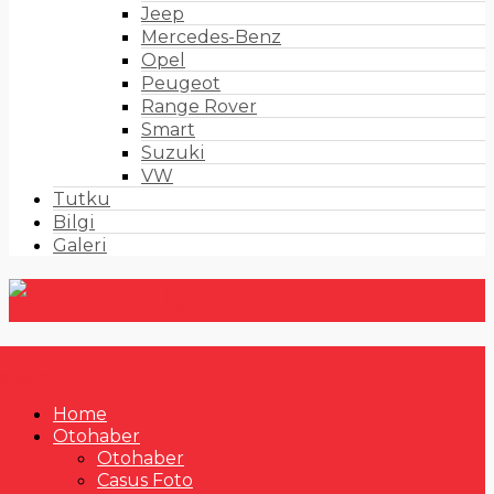
Jeep
Mercedes-Benz
Opel
Peugeot
Range Rover
Smart
Suzuki
VW
Tutku
Bilgi
Galeri
Home
Otohaber
Otohaber
Casus Foto