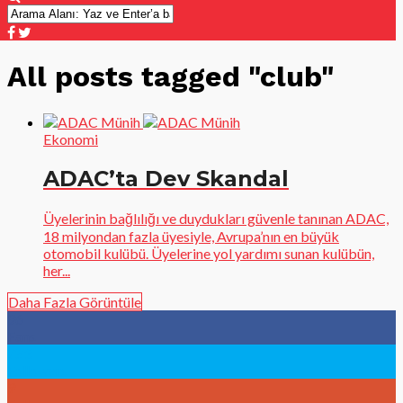
All posts tagged "club"
Ekonomi
ADAC’ta Dev Skandal
Üyelerinin bağlılığı ve duydukları güvenle tanınan ADAC,
18 milyondan fazla üyesiyle, Avrupa’nın en büyük
otomobil kulübü. Üyelerine yol yardımı sunan kulübün,
her...
Daha Fazla Görüntüle
96
Fans
783
Followers
9