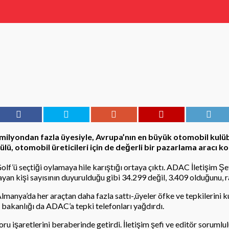
 milyondan fazla üyesiyle, Avrupa’nın en büyük otomobil kulüb
dülü, otomobil üreticileri için de değerli bir pazarlama aracı 
olf’ü seçtiği oylamaya hile karıştığı ortaya çıktı. ADAC İletişim 
an kişi sayısının duyurulduğu gibi 34.299 değil, 3.409 olduğunu, rak
manya’da her araçtan daha fazla sattı-,üyeler öfke ve tepkilerini
bakanlığı da ADAC’a tepki telefonları yağdırdı.
ru işaretlerini beraberinde getirdi. İletişim şefi ve editör soruml