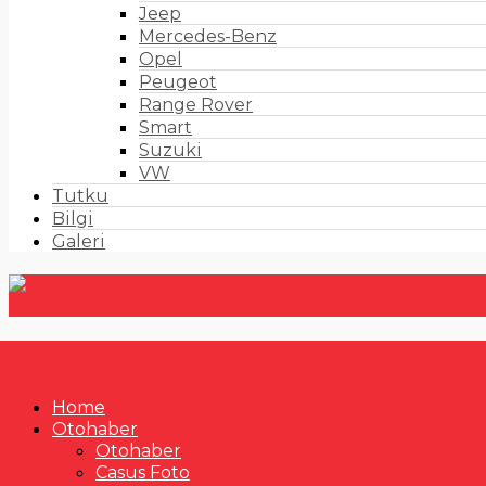
Jeep
Mercedes-Benz
Opel
Peugeot
Range Rover
Smart
Suzuki
VW
Tutku
Bilgi
Galeri
Home
Otohaber
Otohaber
Casus Foto