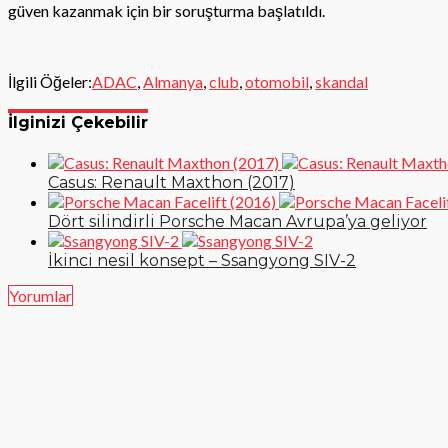
güven kazanmak için bir soruşturma başlatıldı.
İlgili Öğeler:
ADAC
,
Almanya
,
club
,
otomobil
,
skandal
İlginizi Çekebilir
Casus: Renault Maxthon (2017)
Dört silindirli Porsche Macan Avrupa’ya geliyor
İkinci nesil konsept – Ssangyong SIV-2
Yorumlar