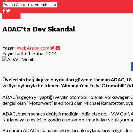
Ekonomi
ADAC’ta Dev Skandal
Yazan:
WebAraba.com
Yayın Tarihi:
1. Şubat 2014
Üyelerinin bağlılığı ve duydukları güvenle tanınan ADAC, 18
ve üye oylarıyla belirlenen “Almanya’nın En İyi Otomobili” ö
ADAC’ın geçen yıl yaptığı ve yılın otomobili olarak Volkswagen G
dergisi olan “Motorwelt” in editörü olan Michael Ramstetter, oylay
ADAC, bunun sonucu değiştirmediğini iddia etse de, – VW Golf, Al
Kutlamaya temsilciler gönderen otomobil markaları ve ulaştırma 
Bu durum ADAC’ın daha önceki yıllardaki oylamalarıyla ilgili de so