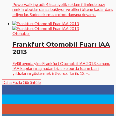
Powerwalking adlı 45 saniyelik reklam filiminde bazı
renkli robotlar dansa başlıyor ve pilleri bitene kadar dans
ediyorlar. Sadece kırmızı robot dansına devam...
Otohaber
Frankfurt Otomobil Fuarı IAA
2013
Eylül ayında yine Frankfurt Otomobil IAA 2013 zamanı.
IAA kapılarını açmadan biz size burda fuarın bazi
yıldızlarını göstermek istiyoruz. Tarih: 12. –...
Daha Fazla Görüntüle
96
Fans
783
Followers
9
Followers