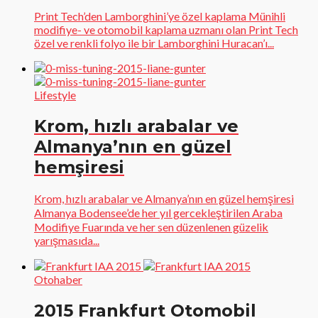
Print Tech’den Lamborghini’ye özel kaplama Münihli
modifiye- ve otomobil kaplama uzmanı olan Print Tech
özel ve renkli folyo ile bir Lamborghini Huracan’ı...
Lifestyle
Krom, hızlı arabalar ve
Almanya’nın en güzel
hemşiresi
Krom, hızlı arabalar ve Almanya’nın en güzel hemşiresi
Almanya Bodensee’de her yıl gercekleştirilen Araba
Modifiye Fuarında ve her sen düzenlenen güzelik
yarışmasıda...
Otohaber
2015 Frankfurt Otomobil