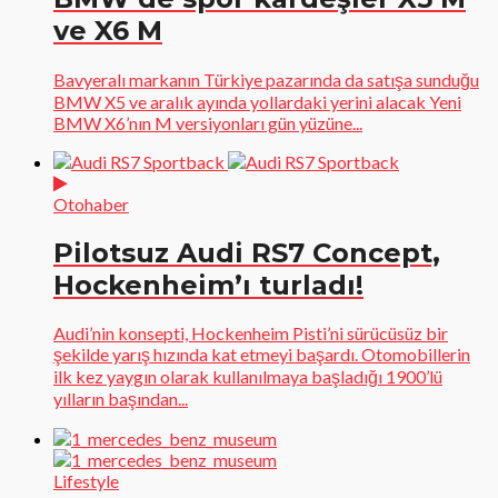
ve X6 M
Bavyeralı markanın Türkiye pazarında da satışa sunduğu
BMW X5 ve aralık ayında yollardaki yerini alacak Yeni
BMW X6’nın M versiyonları gün yüzüne...
Otohaber
Pilotsuz Audi RS7 Concept,
Hockenheim’ı turladı!
Audi’nin konsepti, Hockenheim Pisti’ni sürücüsüz bir
şekilde yarış hızında kat etmeyi başardı. Otomobillerin
ilk kez yaygın olarak kullanılmaya başladığı 1900’lü
yılların başından...
Lifestyle