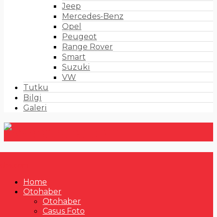
Jeep
Mercedes-Benz
Opel
Peugeot
Range Rover
Smart
Suzuki
VW
Tutku
Bilgi
Galeri
Home
Otohaber
Otohaber
Casus Foto