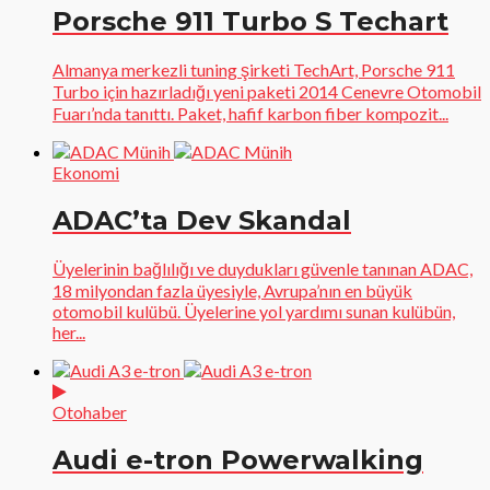
Porsche 911 Turbo S Techart
Almanya merkezli tuning şirketi TechArt, Porsche 911
Turbo için hazırladığı yeni paketi 2014 Cenevre Otomobil
Fuarı’nda tanıttı. Paket, hafif karbon fiber kompozit...
Ekonomi
ADAC’ta Dev Skandal
Üyelerinin bağlılığı ve duydukları güvenle tanınan ADAC,
18 milyondan fazla üyesiyle, Avrupa’nın en büyük
otomobil kulübü. Üyelerine yol yardımı sunan kulübün,
her...
Otohaber
Audi e-tron Powerwalking