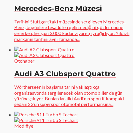
Mercedes-Benz Müzesi
Tarihini Stuttgart’taki müzesinde sergileyen Mercedes-
Benz, bugünlere tesadüfen gelinmediğini gözler önüne
sererken, her gün 3.000 kadar ziyaretçiyi ağırlıyor. Yıldızlı
markanın tarihini aynı zamanda...
Otohaber
Audi A3 Clubsport Quattro
Wörthersee’nin başlama tarihi yaklaştıkça
organizasyonda sergilenecek olan otomobiller de gün
yüzüne çıkıyor. Bunlardan ilki Audi’nin sportif kompakt
sedanı S3’ün süperspor otomobil performansına...
Modifiye