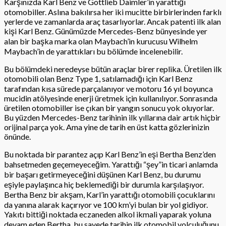
Karşınızda Karl Benz ve Gottlieb Daimler’in yarattığı
otomobiller. Aslına bakılırsa her iki mucitte birbirlerinden farklı
yerlerde ve zamanlarda araç tasarlıyorlar. Ancak patenti ilk alan
kişi Karl Benz. Günümüzde Mercedes-Benz bünyesinde yer
alan bir başka marka olan Maybach’in kurucusu Wilhelm
Maybach’in de yarattıkları bu bölümde incelenebilir.
Bu bölümdeki neredeyse bütün araçlar birer replika. Üretilen ilk
otomobili olan Benz Type 1, satılamadığı için Karl Benz
tarafından kısa sürede parçalanıyor ve motoru 16 yıl boyunca
mucidin atölyesinde enerji üretmek için kullanılıyor. Sonrasında
üretilen otomobiller ise çıkan bir yangın sonucu yok oluyorlar.
Bu yüzden Mercedes-Benz tarihinin ilk yıllarına dair artık hiçbir
orijinal parça yok. Ama yine de tarih en üst katta gözlerinizin
önünde.
Bu noktada bir parantez açıp Karl Benz’in eşi Bertha Benz’den
bahsetmeden geçemeyeceğim. Yarattığı “şey”in ticari anlamda
bir başarı getirmeyeceğini düşünen Karl Benz, bu durumu
eşiyle paylaşınca hiç beklemediği bir durumla karşılaşıyor.
Bertha Benz bir akşam, Karl’in yarattığı otomobili çocuklarını
da yanına alarak kaçırıyor ve 100 km’yi bulan bir yol gidiyor.
Yakıtı bittiği noktada eczaneden alkol ikmali yaparak yoluna
devam eden Bertha, bu sayede tarihin ilk otomobil yolculuğunu