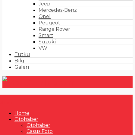
Jeep
Mercedes-Benz
Opel
Peugeot
Range Rover
Smart
Suzuki
VW
Tutku
Bilgi
Galeri
Home
Otohaber
Otohaber
Casus Foto