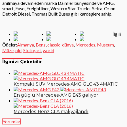
anılmaya devam eden marka Daimler bünyesinde ve AMG,
smart, Fuso, Freightliner, Western Star Trucks, Setra, Orion,
Detroit Diesel, Thomas Built Buses gibi kardeşlere sahip.
İlgili
Öğeler:
Almanya
,
Benz
,
classic
,
dünya
,
Mercedes
,
Museum
,
Müze
,
old
,
Stuttgart
,
world
İlginizi Çekebilir
Kompakt SUV Mercedes-AMG GLC 43 4MATIC
En güçlü Mercedes-AMG E43 geliyor
Mercedes-Benz CLA makyajlandı
Yorumlar