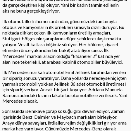
da gerçekleştiren kişi oluyor. Yani bir kadın tahmin edilenin
aksine bunu gerçekleştiriyor.
İlk otomobillerin hemen ardından, günümüzdeki anlamıyla
otobüs ve kamyonların ilk örnekleri sırasıyla dizili duruyor. Bu
noktada dikkat çeken ilk kamyonların üretiliş amaçları,
Stuttgart bölgesinin şaraplarını diğer şehirlere ulaştırmakta
yatıyor. Ve alt katlara inişimiz sürüyor. Her bölüme, ziyaret
etmeden önce yukarıdan bir bakış atabiliyorsunuz. İlk
“Mercedes” markalı aracın olduğu “Efsaneler 2” katında yer
alan ince tekerlekli, at arabası kabinli otomobiller büyüleyici.
İlk Mercedes markalı otomobil Emil Jellinek tarafından verilen
bir sipariş sonucu yaratılıyor. Daha yollarda neredeyse hiç içten
yanmalı otomobil yokken Jellinek 36 adet otomobil üretilmesi
için sipariş veriyor. Ancak bir şart koyuyor: Adriana Manuela
Ramona adındaki kızının lakabı bu otomobillere verilecek. Yani
Mercedes olacak.
Sonrasında ise hikaye çorap söküğü gibi devam ediyor. Zaman
içerisinde Benz, Daimler ve Maybach markaları birleşiyor.
Araya dünya savaşları, ihtilaller, rejim değişiklikleri giriyor ama
marka hep varoluyor. Günümüzde Mercedes-Benz olarak