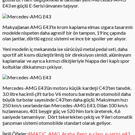
E43 en güçlü E-Serisi ünvanını taşıyor.
Makyajlanan AMG E43’te krom kaplama elmas ızgara tasarımlı
modelde nispeten daha agresif bir ön tampon, 19 inç çapında
olan jantlar, dörtlü egzoz sistemi ve ince bir spoiler yer alıyor.
Yeni modelin iç mekanında ise sürücüyü metal pedal seti, daha
sportif alt kısmı düzleştirilmiş bir direksiyon simidi, alüminyum
kaplamalar ve ayrıca kırmızı dikişleriyle Nappa deri kaplı spor
koltuklar dikkatımızı çekiyor.
Mercedes-AMG E43’ün motoru küçük kardeşi C43’ten tanıdık.
3.0 litre hacimli çift turbo V6 motoru barındıran otomobil daha
büyük turbolar sayesinde C43’ten daha güçlü. Maksimum hızı
250 km/s sınırlandırılan Mercedes-AMG E43, 0’dan 100 km/s
hızlanmasını, 401 beygir güç ve 520 Nm tork üreterek, 4,6
saniyede tamamlıyor.
Dört tekerlekten çekiş ve 9 ileri otomatik
şanzıman sistemi otomobilde standart olarak geliyor.
İlgili Öğeler:
4MATIC
,
AMG
,
Araba
,
Benz
,
e-class
,
e-serisi
,
e43
,