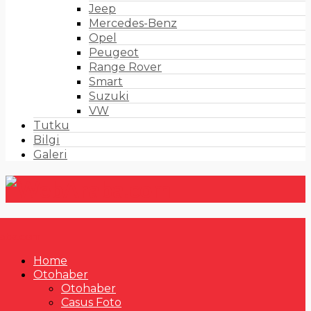
Jeep
Mercedes-Benz
Opel
Peugeot
Range Rover
Smart
Suzuki
VW
Tutku
Bilgi
Galeri
Home
Otohaber
Otohaber
Casus Foto