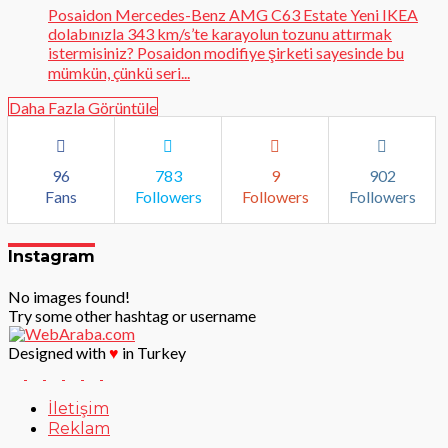
Posaidon Mercedes-Benz AMG C63 Estate Yeni IKEA
dolabınızla 343 km/s’te karayolun tozunu attırmak
istermisiniz? Posaidon modifiye şirketi sayesinde bu
mümkün, çünkü seri...
Daha Fazla Görüntüle
96
783
9
902
Fans
Followers
Followers
Followers
Instagram
No images found!
Try some other hashtag or username
Designed with
♥
in Turkey
İletişim
Reklam