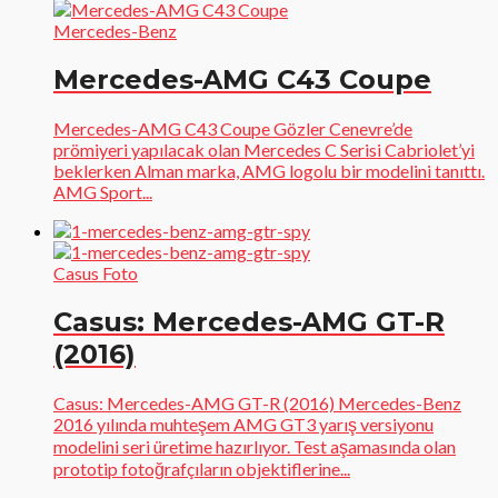
Mercedes-Benz
Mercedes-AMG C43 Coupe
Mercedes-AMG C43 Coupe Gözler Cenevre’de
prömiyeri yapılacak olan Mercedes C Serisi Cabriolet’yi
beklerken Alman marka, AMG logolu bir modelini tanıttı.
AMG Sport...
Casus Foto
Casus: Mercedes-AMG GT-R
(2016)
Casus: Mercedes-AMG GT-R (2016) Mercedes-Benz
2016 yılında muhteşem AMG GT3 yarış versiyonu
modelini seri üretime hazırlıyor. Test aşamasında olan
prototip fotoğrafçıların objektiflerine...