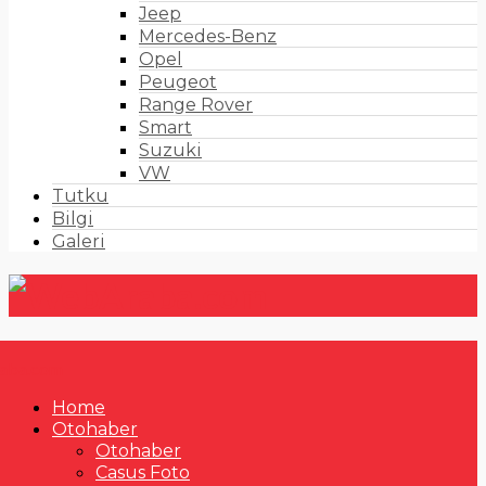
Jeep
Mercedes-Benz
Opel
Peugeot
Range Rover
Smart
Suzuki
VW
Tutku
Bilgi
Galeri
Home
Otohaber
Otohaber
Casus Foto