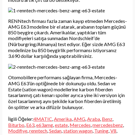
RENNtech firması fazla zaman kayıp etmeden Mercedes-
AMG E63 modeline bir el atarak, arabanın toplam güçünü
850 beygire çıkardı. Amerikalılar, yaptıkları tüm
modifiyeleri satışa sunmadan Nordschleif’de
(Nürburgring/Almanya) test ediyor. Eğer sizde AMG E63
modelinize bu 850 beygirlik performansı istiyorsanız
3.690 dollar karşılığında yaptırabilirsiniz.
Otomobillere performans sağlayan firma, Mercedes-
AMG E63’ün optiğinede bir dokunuşu oldu. Sedan ve
Estate (sation wagon) modellerine karbon fiberden
tasarlanmış çatı kenarı spoiler ayrıca yine iki versiyon için
özel tasarlanmış aynı şekilde karbon fiberden üretilmiş
ön splitter ve arka difüzör bulunuyor.
İlgili Öğeler:
4MATIC
,
Amerika
,
AMG
,
Araba
,
Benz
,
Biturbo
,
E63
,
e63amg
,
estate
,
Mercedes
,
mercedesbenz
,
Modifiye
,
renntech
,
Sedan
,
station wagon
,
Tuning
,
V8
,