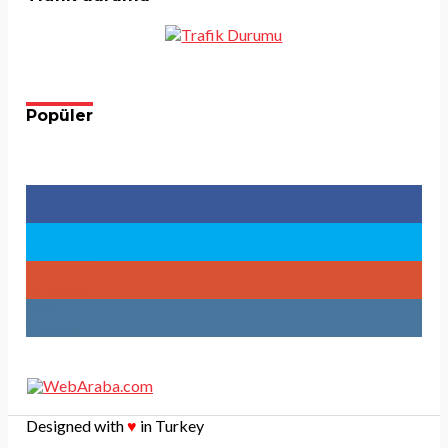
Popüler
96
Fans
783
Followers
9
Followers
902
Followers
Designed with
♥
in Turkey