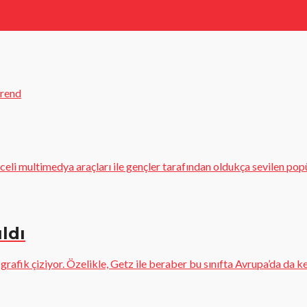
li multimedya araçları ile gençler tarafından oldukça sevilen popül
ldı
afik çiziyor. Özelikle, Getz ile beraber bu sınıfta Avrupa’da da ken