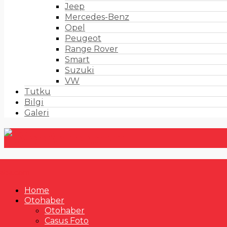
Jeep
Mercedes-Benz
Opel
Peugeot
Range Rover
Smart
Suzuki
VW
Tutku
Bilgi
Galeri
Home
Otohaber
Otohaber
Casus Foto