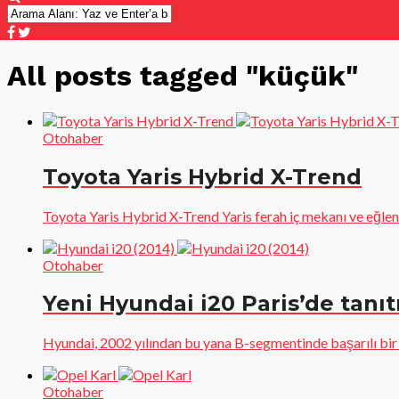
All posts tagged "küçük"
Otohaber
Toyota Yaris Hybrid X-Trend
Toyota Yaris Hybrid X-Trend Yaris ferah iç mekanı ve eğlence
Otohaber
Yeni Hyundai i20 Paris’de tanıtı
Hyundai, 2002 yılından bu yana B-segmentinde başarılı bir gr
Otohaber