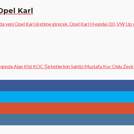
Opel Karl
 yeni Opel Karl üretime girecek. Opel Karl Hyundai i10, VW Up ve
gında Alan Kişi KOÇ Şirketlerinin Sahibi Mustafa Koç Oldu Zevkler