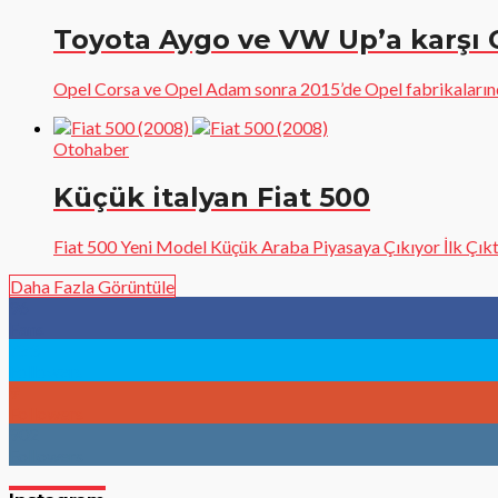
Toyota Aygo ve VW Up’a karşı 
Opel Corsa ve Opel Adam sonra 2015’de Opel fabrikalarında
Otohaber
Küçük italyan Fiat 500
Fiat 500 Yeni Model Küçük Araba Piyasaya Çıkıyor İlk Çıktı
Daha Fazla Görüntüle
96
Fans
783
Followers
9
Followers
902
Followers