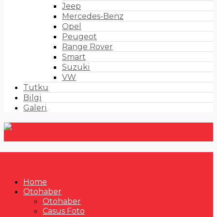
Jeep
Mercedes-Benz
Opel
Peugeot
Range Rover
Smart
Suzuki
VW
Tutku
Bilgi
Galeri
Home
Otohaber
Otohaber
Casus Foto