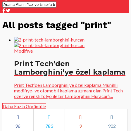
All posts tagged "print"
Modifiye
Print Tech’den
Lamborghini’ye özel kaplama
Print Tech’den Lamborghini’ye özel kaplama Münihli
modifiye- ve otomobil kaplama uzmanı olan Print Tech
özel ve renkli folyo ile bir Lamborghini Huracan’ı...
Daha Fazla Görüntüle
96
783
9
902