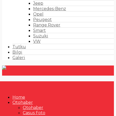
Jeep
Mercedes-Benz
Opel
Peugeot
Range Rover
Smart
Suzuki
VW
Tutku
Bilgi
Galeri
Home
Otohaber
Otohaber
Casus Foto