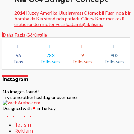
2014 Kuzey Amerika Uluslararası Otomobil Fuarı’nda bir
bomba da Kia standında patladı. Güney Kore merkezli
üretici önden motor ve arkadan itiş ikilisini...
Daha Fazla Görüntüle
96
783
9
902
Fans
Followers
Followers
Followers
Instagram
No images found!
Try some other hashtag or username
Designed with
♥
in Turkey
İletişim
Reklam