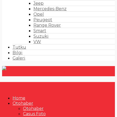
Jeep
Mercedes-Benz
Opel
Peugeot
Range Rover
Smart
Suzuki
VW
Tutku
Bilgi
Galeri
Home
Otohaber
Otohaber
Casus Foto