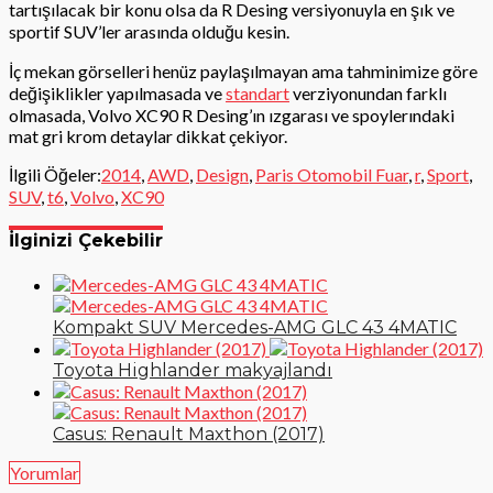
tartışılacak bir konu olsa da R Desing versiyonuyla en şık ve
sportif SUV’ler arasında olduğu kesin.
İç mekan görselleri henüz paylaşılmayan ama tahminimize göre
değişiklikler yapılmasada ve
standart
verziyonundan farklı
olmasada, Volvo XC90 R Desing’ın ızgarası ve spoylerındaki
mat gri krom detaylar dikkat çekiyor.
İlgili Öğeler:
2014
,
AWD
,
Design
,
Paris Otomobil Fuar
,
r
,
Sport
,
SUV
,
t6
,
Volvo
,
XC90
İlginizi Çekebilir
Kompakt SUV Mercedes-AMG GLC 43 4MATIC
Toyota Highlander makyajlandı
Casus: Renault Maxthon (2017)
Yorumlar