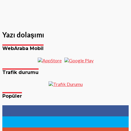
Yazı dolaşımı
WebAraba Mobil
Trafik durumu
Popüler
96
Fans
783
Followers
9