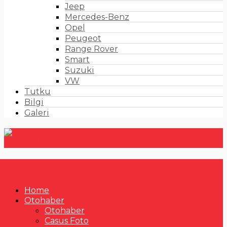
Jeep
Mercedes-Benz
Opel
Peugeot
Range Rover
Smart
Suzuki
VW
Tutku
Bilgi
Galeri
Home
Otohaber
Otohaber
Casus Foto