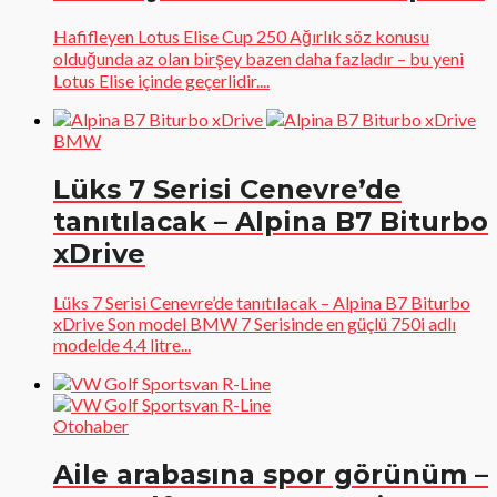
Hafifleyen Lotus Elise Cup 250 Ağırlık söz konusu
olduğunda az olan birşey bazen daha fazladır – bu yeni
Lotus Elise içinde geçerlidir....
BMW
Lüks 7 Serisi Cenevre’de
tanıtılacak – Alpina B7 Biturbo
xDrive
Lüks 7 Serisi Cenevre’de tanıtılacak – Alpina B7 Biturbo
xDrive Son model BMW 7 Serisinde en güçlü 750i adlı
modelde 4.4 litre...
Otohaber
Aile arabasına spor görünüm –