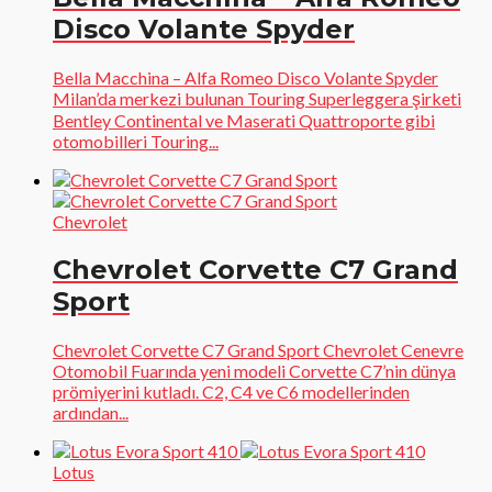
Disco Volante Spyder
Bella Macchina – Alfa Romeo Disco Volante Spyder
Milan’da merkezi bulunan Touring Superleggera şirketi
Bentley Continental ve Maserati Quattroporte gibi
otomobilleri Touring...
Chevrolet
Chevrolet Corvette C7 Grand
Sport
Chevrolet Corvette C7 Grand Sport Chevrolet Cenevre
Otomobil Fuarında yeni modeli Corvette C7’nin dünya
prömiyerini kutladı. C2, C4 ve C6 modellerinden
ardından...
Lotus