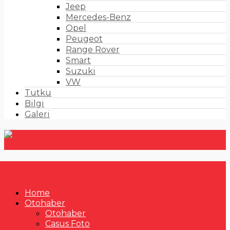
Jeep
Mercedes-Benz
Opel
Peugeot
Range Rover
Smart
Suzuki
VW
Tutku
Bilgi
Galeri
Home
Otohaber
Otohaber
Casus Foto