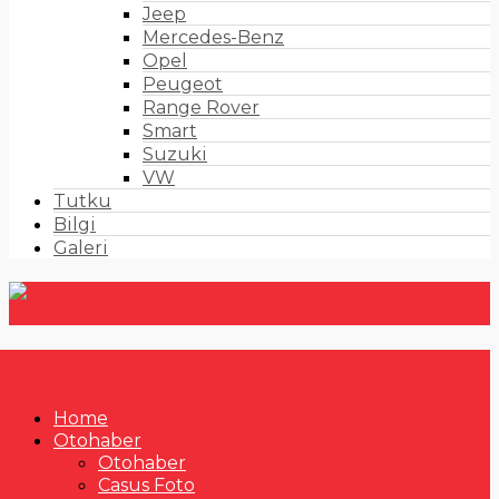
Jeep
Mercedes-Benz
Opel
Peugeot
Range Rover
Smart
Suzuki
VW
Tutku
Bilgi
Galeri
Home
Otohaber
Otohaber
Casus Foto