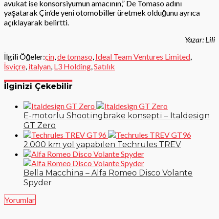
avukat ise konsorsiyumun amacının,” De Tomaso adını
yaşatarak Çin’de yeni otomobiller üretmek olduğunu ayrıca
açıklayarak belirtti.
Yazar: Lili
İlgili Öğeler:
çin
,
de tomaso
,
Ideal Team Ventures Limited
,
İsviçre
,
italyan
,
L3 Holding
,
Satılık
İlginizi Çekebilir
E-motorlu Shootingbrake konsepti – Italdesign
GT Zero
2.000 km yol yapabilen Techrules TREV
Bella Macchina – Alfa Romeo Disco Volante
Spyder
Yorumlar