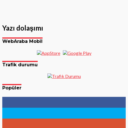
Yazı dolaşımı
WebAraba Mobil
Trafik durumu
Popüler
96
Fans
783
Followers
9
Followers