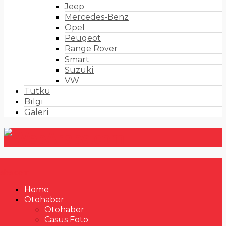
Jeep
Mercedes-Benz
Opel
Peugeot
Range Rover
Smart
Suzuki
VW
Tutku
Bilgi
Galeri
Home
Otohaber
Otohaber
Casus Foto