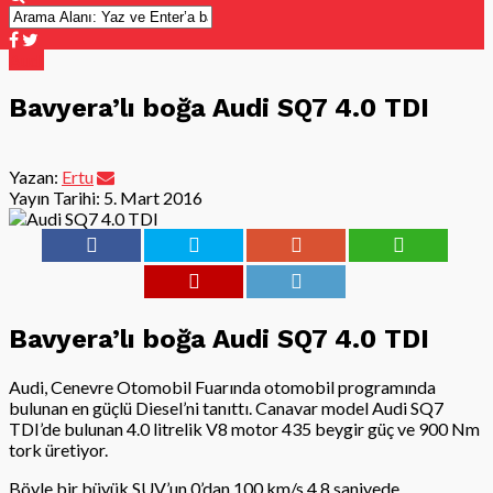
Audi
Bavyera’lı boğa Audi SQ7 4.0 TDI
Yazan:
Ertu
Yayın Tarihi:
5. Mart 2016
Bavyera’lı boğa Audi SQ7 4.0 TDI
Audi, Cenevre Otomobil Fuarında otomobil programında
bulunan en güçlü Diesel’ni tanıttı. Canavar model Audi SQ7
TDI’de bulunan 4.0 litrelik V8 motor 435 beygir güç ve 900 Nm
tork üretiyor.
Böyle bir büyük SUV’un 0’dan 100 km/s 4,8 saniyede