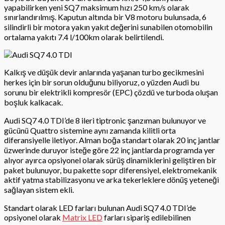
yapabilirken yeni SQ7 maksimum hızı 250 km/s olarak
sınırlandırılmış. Kaputun altında bir V8 motoru bulunsada, 6
silindirli bir motora yakın yakıt değerini sunabilen otomobilin
ortalama yakıtı 7.4 l/100km olarak belirtilendi.
Kalkış ve düşük devir anlarında yaşanan turbo gecikmesini
herkes için bir sorun olduğunu biliyoruz, o yüzden Audi bu
sorunu bir elektrikli kompresör (EPC) çözdü ve turboda oluşan
boşluk kalkacak.
Audi SQ7 4.0 TDI’de 8 ileri tiptronic şanzıman bulunuyor ve
gücünü Quattro sistemine aynı zamanda kilitli orta
diferansiyelle iletiyor. Alman boğa standart olarak 20 inç jantlar
üzwerinde duruyor isteğe göre 22 inç jantlarda programda yer
alıyor ayırca opsiyonel olarak sürüş dinamiklerini geliştiren bir
paket bulunuyor, bu pakette sopr diferensiyel, elektromekanik
aktif yatma stabilizasyonu ve arka tekerleklere dönüş yeteneği
sağlayan sistem ekli.
Standart olarak LED farları bulunan Audi SQ7 4.0 TDI’de
opsiyonel olarak
Matrix LED
farları sipariş edilebilinen