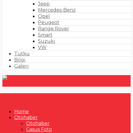
Jeep
Mercedes-Benz
Opel
Peugeot
Range Rover
Smart
Suzuki
VW
Tutku
Bilgi
Galeri
Home
Otohaber
Otohaber
Casus Foto