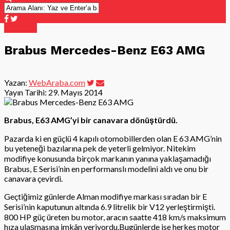
Modifiye
Brabus Mercedes-Benz E63 AMG
Yazan:
WebAraba.com
Yayın Tarihi:
29. Mayıs 2014
Brabus, E63 AMG’yi bir canavara dönüştürdü.
Pazarda ki en güçlü 4 kapılı otomobillerden olan E 63 AMG’nin
bu yeteneği bazılarına pek de yeterli gelmiyor. Nitekim
modifiye konusunda birçok markanın yanına yaklaşamadığı
Brabus, E Serisi’nin en performanslı modelini aldı ve onu bir
canavara çevirdi.
Geçtiğimiz günlerde Alman modifiye markası sıradan bir E
Serisi’nin kaputunun altında 6.9 litrelik bir V12 yerleştirmişti.
800 HP güç üreten bu motor, aracın saatte 418 km/s maksimum
hıza ulaşmasına imkân veriyordu.Bugünlerde ise herkes motor