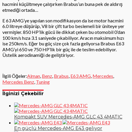
hacmini küçültmeye çalışırken Brabus’un buna pek de aldırış
etmediği ortada…
E 63 AMG’ye yapılan son modifikasyon da ise motor hacmini
6.0 litreye düşürüp, V8 bir çift turbo beslemeli bir üniteye yer
vermişler. 850 HP’lik gücü ile dikkat çeken bu otomobil 0’dan
100 km/s hıza 3.1 saniyede çıkabiliyor. Aracın maksimum hızı
ise 250km/s. Eğer bu güç size çok fazla geliyorsa Brabus E63
AMG’yi 650 ve 750 HP’lik bir güç ile de teslim edebiliyor.
Üstelik aerodinamiği de geliştiriyor.
İlgili Öğeler:
Alman
,
Benz
,
Brabus
,
E63 AMG
,
Mercedes
,
Mercedes Benz
,
Tuning
İlginizi Çekebilir
Kompakt SUV Mercedes-AMG GLC 43 4MATIC
En güçlü Mercedes-AMG E43 geliyor