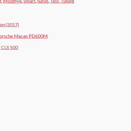
f
,
Modifiye
,
Smart
,
Sürüş
,
Test
,
Tuning