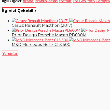
İlgili Öğeler:
Araba
,
Brabus
,
casus
,
forfour
,
ForTwo
,
foto
,
Fotogra
İlginizi Çekebilir
Casus: Renault Maxthon (2017)
Prior Design Porsche Macan PD600M
M&D Mercedes-Benz CLS 500
Yorumlar