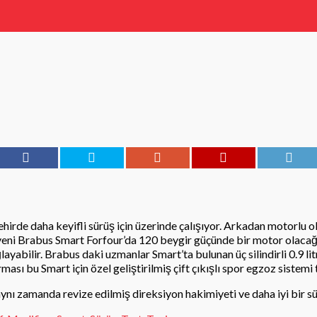
şehirde daha keyifli sürüş için üzerinde çalışıyor. Arkadan motorlu
yeni Brabus Smart Forfour’da 120 beygir güçünde bir motor olacağı
ğlayabilir. Brabus daki uzmanlar Smart’ta bulunan üç silindirli 0.9 l
sı bu Smart için özel geliştirilmiş çift çıkışlı spor egzoz sistemi 
nı zamanda revize edilmiş direksiyon hakimiyeti ve daha iyi bir sür