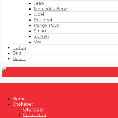
Jeep
Mercedes-Benz
Opel
Peugeot
Range Rover
Smart
Suzuki
VW
Tutku
Bilgi
Galeri
Home
Otohaber
Otohaber
Casus Foto