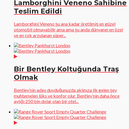
Lamborghini Veneno Sahibine
Teslim Edildi
Lamborghini Veneno şu ana kadar üretilmiş en güzel
otomobil olmayabilir ama ama şu anda dünyanın en özel
ve en çok arzulanan süper...
Bir Bentley Koltuğunda Traş
Olmak
Bentley’nin adını duyduğunuzda aklınıza ilk gelen şey
muhtemelen lüks ve konfor olur. Bentley’nin daha önce
aylığı 250 bin dolar olan bir otel...