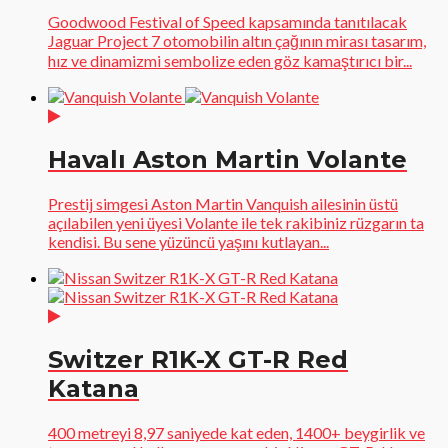
Goodwood Festival of Speed kapsamında tanıtılacak
Jaguar Project 7 otomobilin altın çağının mirası tasarım,
hız ve dinamizmi sembolize eden göz kamaştırıcı bir...
Havalı Aston Martin Volante
Prestij simgesi Aston Martin Vanquish ailesinin üstü
açılabilen yeni üyesi Volante ile tek rakibiniz rüzgarın ta
kendisi. Bu sene yüzüncü yaşını kutlayan...
Switzer R1K-X GT-R Red
Katana
400 metreyi 8,97 saniyede kat eden, 1400+ beygirlik ve