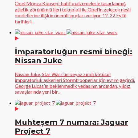
Opel Monza Konsept hafif malzemelerle tasarlanmış
atletik görünümlü ileri teknoloji ile Opel’in gelecek nesil
modellerine ilişkin önemli ipuçları veriyor. 12-22 Eylül
tarihleri...
İmparatorluğun resmi bineği:
Nissan Juke
Nissan Juke, Star Wars’un beyaz zırhlı kötücül
imparatorluk askerleri Stormtrooperlar için evrim geçirdi.
George Lucas’ın beklenmedik vedasının ardından, yıldız
savaşlarında yeni bir...
Muhteşem 7 numara: Jaguar
Project 7