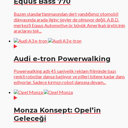
Equus Bass 770
Bazen standartlaşmasından dert yandığımız otomobil
dünyasında arada ilginç şeyler de olmuyor değil. A.B.D.
merkezli Equus Automotive üç büyük Amerikalı üreticinin
araçlarını tek...
Audi e-tron Powerwalking
Powerwalking adlı 45 saniyelik reklam filiminde bazı
renkli robotlar dansa başlıyor ve pilleri bitene kadar dans
ediyorlar. Sadece kırmızı robot dansına devam...
Monza Konsept: Opel’in
Geleceği