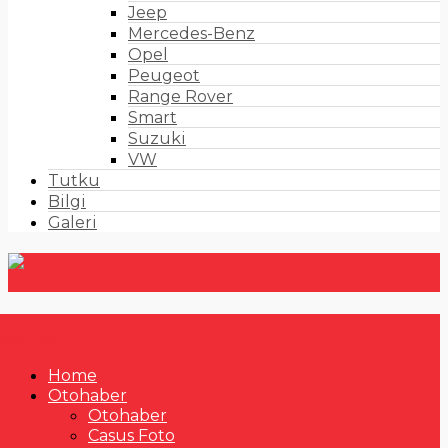
Jeep
Mercedes-Benz
Opel
Peugeot
Range Rover
Smart
Suzuki
VW
Tutku
Bilgi
Galeri
Home
Otohaber
Otohaber
Casus Foto