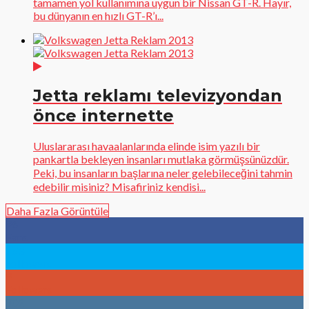
tamamen yol kullanımına uygun bir Nissan GT-R. Hayır,
bu dünyanın en hızlı GT-R’ı...
Jetta reklamı televizyondan
önce internette
Uluslararası havaalanlarında elinde isim yazılı bir
pankartla bekleyen insanları mutlaka görmüşsünüzdür.
Peki, bu insanların başlarına neler gelebileceğini tahmin
edebilir misiniz? Misafiriniz kendisi...
Daha Fazla Görüntüle
96
Fans
783
Followers
9
Followers
902