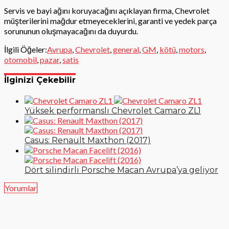
Servis ve bayi ağını koruyacağını açıklayan firma, Chevrolet
müşterilerini mağdur etmeyeceklerini, garanti ve yedek parça
sorununun oluşmayacağını da duyurdu.
İlgili Öğeler:
Avrupa
,
Chevrolet
,
general
,
GM
,
kötü
,
motors
,
otomobil
,
pazar
,
satis
İlginizi Çekebilir
Yüksek performanslı Chevrolet Camaro ZL1
Casus: Renault Maxthon (2017)
Dört silindirli Porsche Macan Avrupa’ya geliyor
Yorumlar