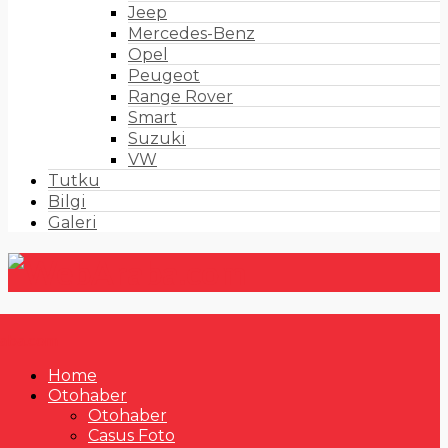
Jeep
Mercedes-Benz
Opel
Peugeot
Range Rover
Smart
Suzuki
VW
Tutku
Bilgi
Galeri
Home
Otohaber
Otohaber
Casus Foto