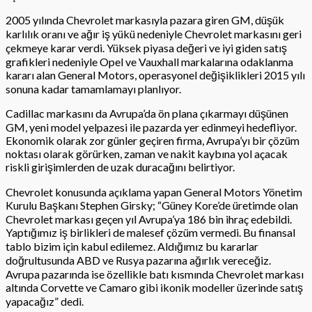
2005 yılında Chevrolet markasıyla pazara giren GM, düşük
karlılık oranı ve ağır iş yükü nedeniyle Chevrolet markasını geri
çekmeye karar verdi. Yüksek piyasa değeri ve iyi giden satış
grafikleri nedeniyle Opel ve Vauxhall markalarına odaklanma
kararı alan General Motors, operasyonel değişiklikleri 2015 yılı
sonuna kadar tamamlamayı planlıyor.
Cadillac markasını da Avrupa’da ön plana çıkarmayı düşünen
GM, yeni model yelpazesi ile pazarda yer edinmeyi hedefliyor.
Ekonomik olarak zor günler geçiren firma, Avrupa’yı bir çözüm
noktası olarak görürken, zaman ve nakit kaybına yol açacak
riskli girişimlerden de uzak duracağını belirtiyor.
Chevrolet konusunda açıklama yapan General Motors Yönetim
Kurulu Başkanı Stephen Girsky; “Güney Kore’de üretimde olan
Chevrolet markası geçen yıl Avrupa’ya 186 bin ihraç edebildi.
Yaptığımız iş birlikleri de malesef çözüm vermedi. Bu finansal
tablo bizim için kabul edilemez. Aldığımız bu kararlar
doğrultusunda ABD ve Rusya pazarına ağırlık vereceğiz.
Avrupa pazarında ise özellikle batı kısmında Chevrolet markası
altında Corvette ve Camaro gibi ikonik modeller üzerinde satış
yapacağız” dedi.