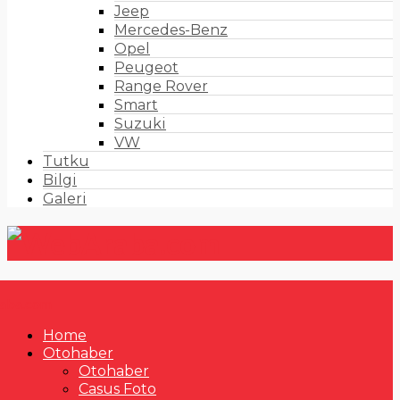
Jeep
Mercedes-Benz
Opel
Peugeot
Range Rover
Smart
Suzuki
VW
Tutku
Bilgi
Galeri
Home
Otohaber
Otohaber
Casus Foto