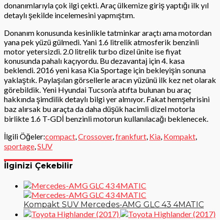
donanımlarıyla çok ilgi çekti. Araç ülkemize giriş yaptığı ilk yıl
detaylı şekilde incelemesini yapmıştım.
Donanım konusunda kesinlikle tatminkar araçtı ama motordan
yana pek yüzü gülmedi. Yani 1.6 litrelik atmosferik benzinli
motor yetersizdi. 2.0 litrelik turbo dizel ünite ise fiyat
konusunda pahalı kaçıyordu. Bu dezavantaj için 4. kasa
beklendi. 2016 yeni kasa Kia Sportage için bekleyişin sonuna
yaklaştık. Paylaşılan görsellerle aracın yüzünü ilk kez net olarak
görebildik. Yeni Hyundai Tucson’a atıfta bulunan bu araç
hakkında şimdilik detaylı bilgi yer almıyor. Fakat hemşehrisini
baz alırsak bu araçta da daha düşük hacimli dizel motorla
birlikte 1.6 T-GDİ benzinli motorun kullanılacağı beklenecek.
İlgili Öğeler:
compact
,
Crossover
,
frankfurt
,
Kia
,
Kompakt
,
sportage
,
SUV
İlginizi Çekebilir
Kompakt SUV Mercedes-AMG GLC 43 4MATIC