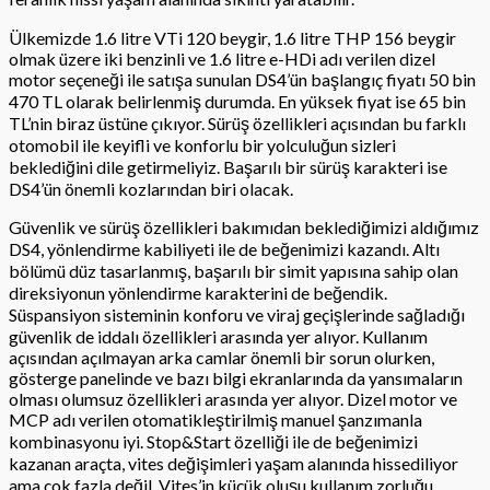
Ülkemizde 1.6 litre VTi 120 beygir, 1.6 litre THP 156 beygir
olmak üzere iki benzinli ve 1.6 litre e-HDi adı verilen dizel
motor seçeneği ile satışa sunulan DS4’ün başlangıç fiyatı 50 bin
470 TL olarak belirlenmiş durumda. En yüksek fiyat ise 65 bin
TL’nin biraz üstüne çıkıyor. Sürüş özellikleri açısından bu farklı
otomobil ile keyifli ve konforlu bir yolculuğun sizleri
beklediğini dile getirmeliyiz. Başarılı bir sürüş karakteri ise
DS4’ün önemli kozlarından biri olacak.
Güvenlik ve sürüş özellikleri bakımıdan beklediğimizi aldığımız
DS4, yönlendirme kabiliyeti ile de beğenimizi kazandı. Altı
bölümü düz tasarlanmış, başarılı bir simit yapısına sahip olan
direksiyonun yönlendirme karakterini de beğendik.
Süspansiyon sisteminin konforu ve viraj geçişlerinde sağladığı
güvenlik de iddalı özellikleri arasında yer alıyor. Kullanım
açısından açılmayan arka camlar önemli bir sorun olurken,
gösterge panelinde ve bazı bilgi ekranlarında da yansımaların
olması olumsuz özellikleri arasında yer alıyor. Dizel motor ve
MCP adı verilen otomatikleştirilmiş manuel şanzımanla
kombinasyonu iyi. Stop&Start özelliği ile de beğenimizi
kazanan araçta, vites değişimleri yaşam alanında hissediliyor
ama çok fazla değil. Vites’in küçük oluşu kullanım zorluğu