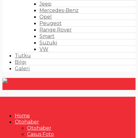
Jeep
Mercedes-Benz
Opel
Peugeot
Range Rover
Smart
Suzuki
VW
Tutku
Bilgi
Galeri
Home
Otohaber
Otohaber
Casus Foto