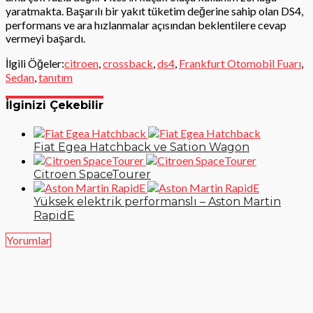
yaratmakta. Başarılı bir yakıt tüketim değerine sahip olan DS4,
performans ve ara hızlanmalar açısından beklentilere cevap
vermeyi başardı.
İlgili Öğeler:
citroen
,
crossback
,
ds4
,
Frankfurt Otomobil Fuarı
,
Sedan
,
tanıtım
İlginizi Çekebilir
Fiat Egea Hatchback ve Sation Wagon
Citroen SpaceTourer
Yüksek elektrik performanslı – Aston Martin
RapidE
Yorumlar