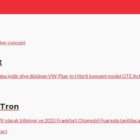
t
 iyidir diye düşünen VW, Plug-In Hibrit konsept model GTE Acti
-Tron
CUV olarak biliniyor ve 2015 Frankfurt Otomobil Fuarında tanitilaca