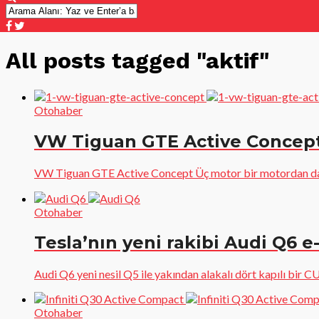
All posts tagged "aktif"
Otohaber
VW Tiguan GTE Active Concep
VW Tiguan GTE Active Concept Üç motor bir motordan daha
Otohaber
Tesla’nın yeni rakibi Audi Q6 e
Audi Q6 yeni nesil Q5 ile yakından alakalı dört kapılı bir 
Otohaber