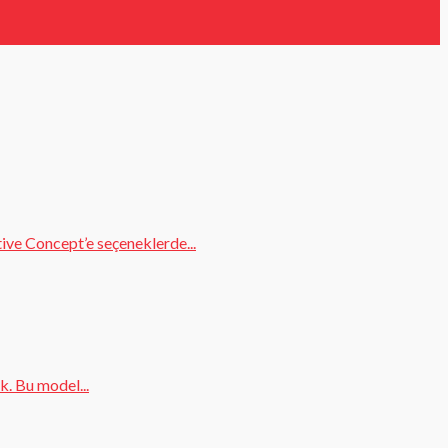
ve Concept’e seçeneklerde...
k. Bu model...