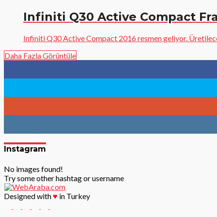
Infiniti Q30 Active Compact Fr
Infiniti Q30 Active Compact 2016 resmen geliyor. Üretilece
Daha Fazla Görüntüle
96
Fans
783
Followers
9
Followers
902
Followers
Instagram
No images found!
Try some other hashtag or username
Designed with
♥
in Turkey