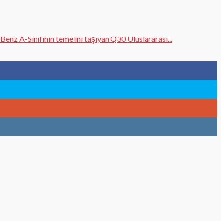
nz A-Sınıfının temelini taşıyan Q30 Uluslararası...