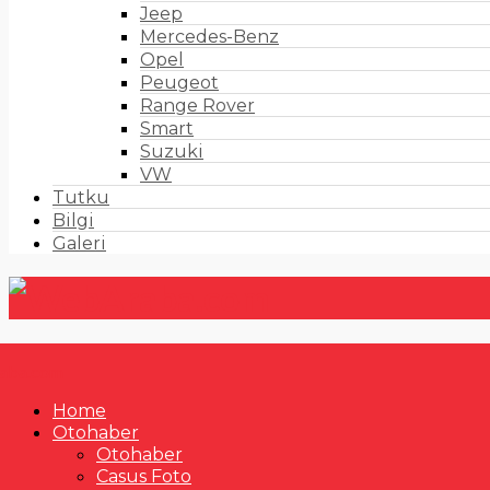
Jeep
Mercedes-Benz
Opel
Peugeot
Range Rover
Smart
Suzuki
VW
Tutku
Bilgi
Galeri
Home
Otohaber
Otohaber
Casus Foto