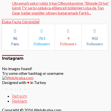
Ukrayna’lı seksi yıldız Irina Olhovskaya’nın “Blonde Drive”
isimli TV serisi oldukça eğlenceli bölümleri olsa da Top
Gear kadar popüler olmayı başaramadı Farklı...
Daha Fazla Görüntüle
96
783
9
902
Fans
Followers
Followers
Followers
Instagram
No images found!
Try some other hashtag or username
Designed with
♥
in Turkey
İletişim
Reklam
Copyright © 2016 WebAraba.com