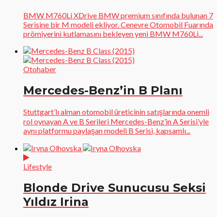
BMW M760Li XDrive BMW premium sınıfında bulunan 7
Serisine bir M modeli ekliyor. Cenevre Otomobil Fuarında
prömiyerini kutlamasını bekleyen yeni BMW M760Li...
Otohaber
Mercedes-Benz’in B Planı
Stuttgart’lı alman otomobil üreticinin satışlarında onemli
rol oynayan A ve B Serileri Mercedes-Benz’in A Serisi’yle
aynı platformu paylaşan modeli B Serisi, kapsamlı...
Lifestyle
Blonde Drive Sunucusu Seksi
Yıldız Irina