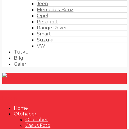
Jeep
Mercedes-Benz
Opel
Peugeot
Range Rover
Smart
Suzuki
VW
Tutku
Bilgi
Galeri
Home
Otohaber
Otohaber
Casus Foto