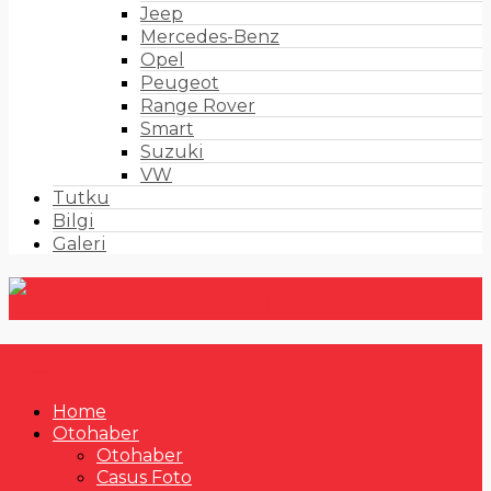
Jeep
Mercedes-Benz
Opel
Peugeot
Range Rover
Smart
Suzuki
VW
Tutku
Bilgi
Galeri
Home
Otohaber
Otohaber
Casus Foto