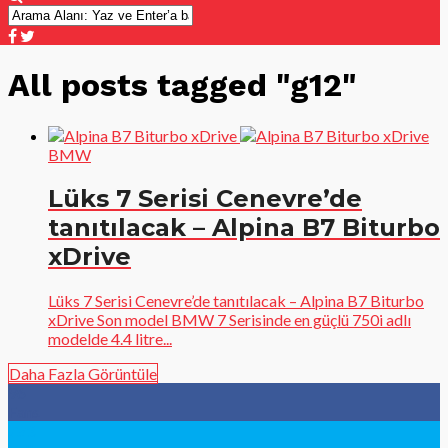
All posts tagged "g12"
BMW
Lüks 7 Serisi Cenevre’de
tanıtılacak – Alpina B7 Biturbo
xDrive
Lüks 7 Serisi Cenevre’de tanıtılacak – Alpina B7 Biturbo
xDrive Son model BMW 7 Serisinde en güçlü 750i adlı
modelde 4.4 litre...
Daha Fazla Görüntüle
96
Fans
783