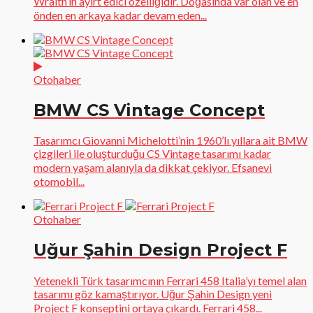
Wraith’in ayırt edici özelliğidir. Doğasında var olan ve en
önden en arkaya kadar devam eden...
Otohaber
BMW CS Vintage Concept
Tasarımcı Giovanni Michelotti’nin 1960’lı yıllara ait BMW
çizgileri ile oluşturduğu CS Vintage tasarımı kadar
modern yaşam alanıyla da dikkat çekiyor. Efsanevi
otomobil...
Otohaber
Uğur Şahin Design Project F
Yetenekli Türk tasarımcının Ferrari 458 Italia’yı temel alan
tasarımı göz kamaştırıyor. Uğur Şahin Design yeni
Project F konseptini ortaya çıkardı. Ferrari 458...