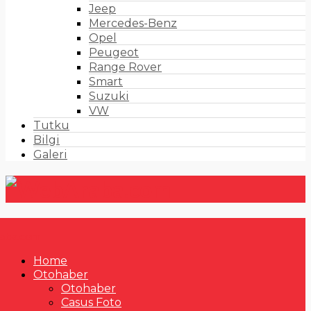
Jeep
Mercedes-Benz
Opel
Peugeot
Range Rover
Smart
Suzuki
VW
Tutku
Bilgi
Galeri
Home
Otohaber
Otohaber
Casus Foto