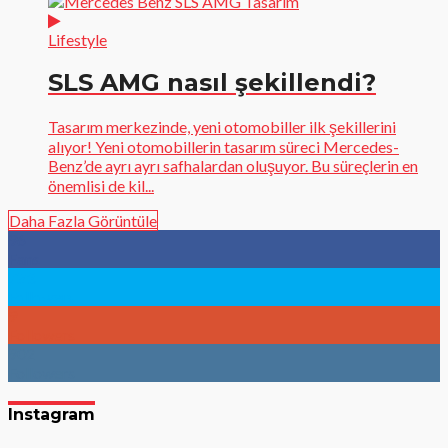
Lifestyle
SLS AMG nasıl şekillendi?
Tasarım merkezinde, yeni otomobiller ilk şekillerini
alıyor! Yeni otomobillerin tasarım süreci Mercedes-
Benz’de ayrı ayrı safhalardan oluşuyor. Bu süreçlerin en
önemlisi de kil...
Daha Fazla Görüntüle
96
Fans
783
Followers
9
Followers
902
Followers
Instagram