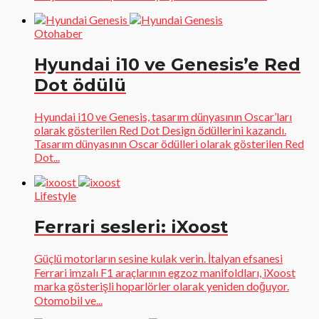
Otohaber
Hyundai i10 ve Genesis’e Red
Dot ödülü
Hyundai i10 ve Genesis, tasarım dünyasının Oscar’ları
olarak gösterilen Red Dot Design ödüllerini kazandı.
Tasarım dünyasının Oscar ödülleri olarak gösterilen Red
Dot...
Lifestyle
Ferrari sesleri: iXoost
Güçlü motorların sesine kulak verin. İtalyan efsanesi
Ferrari imzalı F1 araçlarının egzoz manifoldları, iXoost
marka gösterişli hoparlörler olarak yeniden doğuyor.
Otomobil ve...