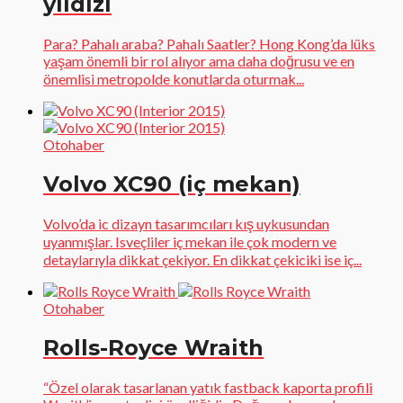
yıldızı
Para? Pahalı araba? Pahalı Saatler? Hong Kong’da lüks
yaşam önemli bir rol alıyor ama daha doğrusu ve en
önemlisi metropolde konutlarda oturmak...
Otohaber
Volvo XC90 (iç mekan)
Volvo’da ic dizayn tasarımcıları kış uykusundan
uyanmışlar. Isveçliler iç mekan ile çok modern ve
detaylarıyla dikkat çekiyor. En dikkat çekiciki ise iç...
Otohaber
Rolls-Royce Wraith
“Özel olarak tasarlanan yatık fastback kaporta profili