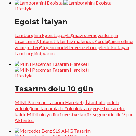
Lifestyle
Egoist İtalyan
Lamborghini Egoista, paylaşmayı sevmeyenler için
tasarlanmış füturistik bir hız makinesi. Kuruluşunun ellinci
yılını gösterişli yeni modeller ve özel projelerle kutlayan
Lamborghini, yarım...
Lifestyle
Tasarım dolu 10 gün
MINI Paceman Tasarım Hareketi, İstanbul içindeki
yolculuğunu tamamladı. Yolculuktan geriye bu kareler
kaldı. MINI’nin yedinci üyesi ve küçük segmentin ilk “Spor
Aktivite...