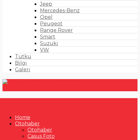
Jeep
Mercedes-Benz
Opel
Peugeot
Range Rover
Smart
Suzuki
VW
Tutku
Bilgi
Galeri
Home
Otohaber
Otohaber
Casus Foto