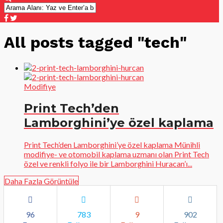
All posts tagged "tech"
Modifiye
Print Tech’den
Lamborghini’ye özel kaplama
Print Tech’den Lamborghini’ye özel kaplama Münihli
modifiye- ve otomobil kaplama uzmanı olan Print Tech
özel ve renkli folyo ile bir Lamborghini Huracan’ı...
Daha Fazla Görüntüle
96
783
9
902