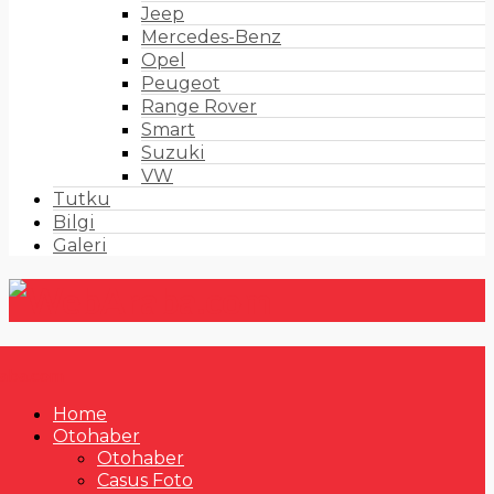
Jeep
Mercedes-Benz
Opel
Peugeot
Range Rover
Smart
Suzuki
VW
Tutku
Bilgi
Galeri
Home
Otohaber
Otohaber
Casus Foto