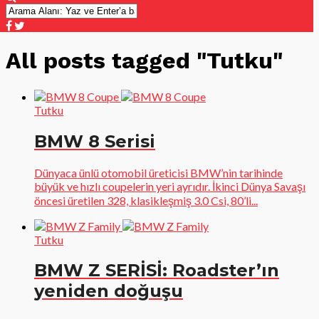
All posts tagged "Tutku"
Tutku
BMW 8 Serisi
Dünyaca ünlü otomobil üreticisi BMW’nin tarihinde
büyük ve hızlı coupelerin yeri ayrıdır. İkinci Dünya Savaşı
öncesi üretilen 328, klasikleşmiş 3.0 Csi, 80’li...
Tutku
BMW Z SERİSİ: Roadster’ın
yeniden doğuşu