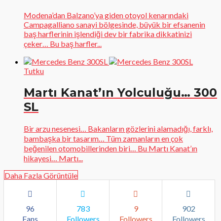
Modena’dan Balzano’ya giden otoyol kenarındaki
Campagalliano sanayi bölgesinde, büyük bir efsanenin
baş harflerinin işlendiği dev bir fabrika dikkatinizi
çeker… Bu baş harfler...
Tutku
Martı Kanat’ın Yolculuğu… 300
SL
Bir arzu nesenesi… Bakanların gözlerini alamadığı, farklı,
bambaşka bir tasarım… Tüm zamanların en çok
beğenilen otomobillerinden biri… Bu Martı Kanat’ın
hikayesi… Martı...
Daha Fazla Görüntüle
96
783
9
902
Fans
Followers
Followers
Followers