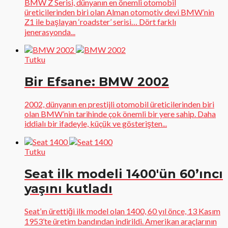
BMW Z Serisi, dünyanın en önemli otomobil
üreticilerinden biri olan Alman otomotiv devi BMW’nin
Z1 ile başlayan ‘roadster’ serisi… Dört farklı
jenerasyonda...
Tutku
Bir Efsane: BMW 2002
2002, dünyanın en prestijli otomobil üreticilerinden biri
olan BMW’nin tarihinde çok önemli bir yere sahip. Daha
iddialı bir ifadeyle, küçük ve gösterişten...
Tutku
Seat ilk modeli 1400′ün 60’ıncı
yaşını kutladı
Seat’ın ürettiği ilk model olan 1400, 60 yıl önce, 13 Kasım
1953’te üretim bandından indirildi. Amerikan araçlarının