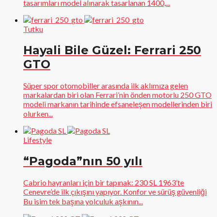
tasarımları model alınarak tasarlanan 1400,...
Tutku
Hayali Bile Güzel: Ferrari 250
GTO
Süper spor otomobiller arasında ilk aklımıza gelen
markalardan biri olan Ferrari’nin önden motorlu 250 GTO
modeli markanın tarihinde efsaneleşen modellerinden biri
olurken...
Lifestyle
“Pagoda”nın 50 yılı
Cabrio hayranları için bir tapınak: 230 SL 1963’te
Cenevre’de ilk çıkışını yapıyor. Konfor ve sürüş güvenliği
Bu isim tek başına yolculuk aşkının...