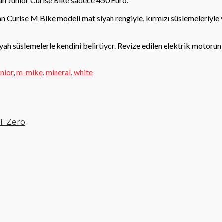
nan Junior Curise Bike sadece 450 Euro.
urise M Bike modeli mat siyah rengiyle, kırmızı süslemeleriyle ve
h süslemelerle kendini belirtiyor. Revize edilen elektrik motoru
unior
,
m-mike
,
mineral
,
white
T Zero