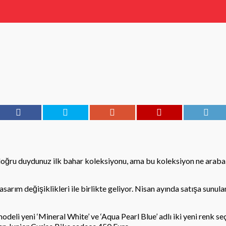
ğru duydunuz ilk bahar koleksiyonu, ama bu koleksiyon ne araba
 tasarım değişiklikleri ile birlikte geliyor. Nisan ayında satışa sunu
deli yeni ‘Mineral White’ ve ‘Aqua Pearl Blue’ adlı iki yeni renk se