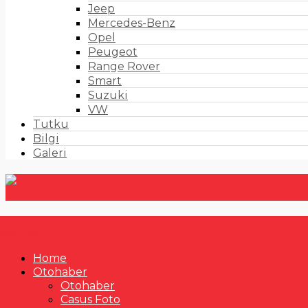
Jeep
Mercedes-Benz
Opel
Peugeot
Range Rover
Smart
Suzuki
VW
Tutku
Bilgi
Galeri
Home
Otohaber
Otohaber
Casus Foto