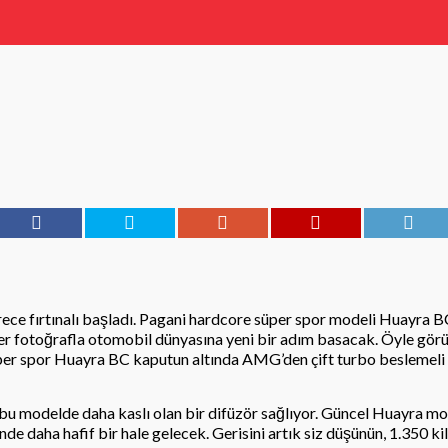
ece fırtınalı başladı. Pagani hardcore süper spor modeli Huayra BC
ser fotoğrafla otomobil dünyasına yeni bir adım basacak. Öyle görü
per spor Huayra BC kaputun altında AMG’den çift turbo beslemel
 modelde daha kaslı olan bir difüzör sağlıyor. Güncel Huayra mode
 daha hafif bir hale gelecek. Gerisini artık siz düşünün, 1.350 kil