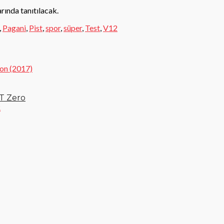
ında tanıtılacak.
,
Pagani
,
Pist
,
spor
,
süper
,
Test
,
V12
T Zero