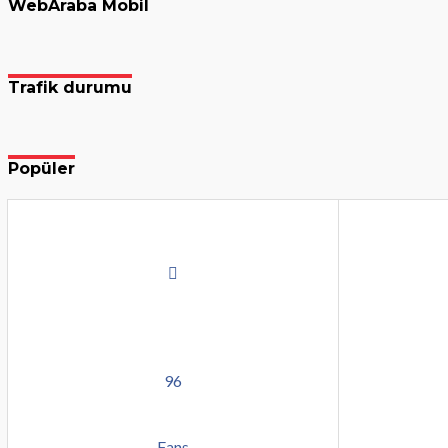
WebAraba Mobil
Trafik durumu
Popüler
96
Fans