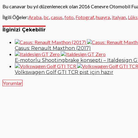
Bu canavar bu yıl düzenlenecek olan 2016 Cenevre Otomobil Fuar
İlgili Öğeler:
Araba
,
bc
,
casus
,
foto
,
Fotograf
,
huayra
,
italyan
,
Lüks
İlginizi Çekebilir
Casus: Renault Maxthon (2017)
E-motorlu Shootingbrake konsepti – Italdesign G
Volkswagen Golf GTI TCR pist için hazır
Yorumlar