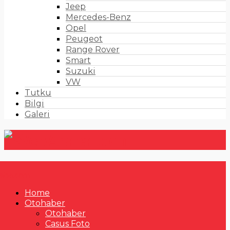
Jeep
Mercedes-Benz
Opel
Peugeot
Range Rover
Smart
Suzuki
VW
Tutku
Bilgi
Galeri
Home
Otohaber
Otohaber
Casus Foto