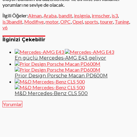
yorumları ne seviye de olacak.
İlgili Öğeler:
Alman
,
Araba
,
bandit
,
insignia
,
irmscher
,
is3
,
is3bandit
,
Modifiye
,
motor
,
OPC
,
Opel
,
sports
,
tourer
,
Tuning
,
v6
İlginizi Çekebilir
En güçlü Mercedes-AMG E43 geliyor
Prior Design Porsche Macan PD600M
M&D Mercedes-Benz CLS 500
Yorumlar