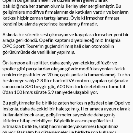
bakıldığında her zaman olumlu
ilerleyişler sergilemiştir. Bu
gelişimlere modifiye firmalarının da katkıları vardır ve bunların
katkısı hiçbir zaman tartışılamaz. Öyle ki Irmscher firması
kendini bu alanda yeterince kanıtlamış firmadır.
Aslında bir süredir sesi çıkmayan ve kayıplara Irmscher yeni bir
araçla geri döndü. Opel’in kaptanı diyebileceğimiz
Insignia
OPC Sport Tourer’ın güçlendirilmiş hali olan otomobilin
görünümünde de yenilikler yapılmış.
Ön tampon altı splitter, daha geniş yan etekler, difüzör ve
spoiler gibi parçalardan oluşan gövde modifikasyonları farklı
renklerde grafikler ve 20 inç çaplı jantlarla tamamlanmış. Turbo
beslemeye sahip 2.8 litre hacimli V6 motoru, yapılan çalışmalar
sonucunda 370 beygir güç, 600 Nm tork üretebilen otomobil
0’dan 100 km/s sürate 5.9 saniyede ulaşabiliyor.
Bu geliştirmeler ile birlikte zaten herkesin gözdesi olan Opel ve
Insignia, daha da çekici bir hale gelmiş. Her amaca uygun olarak
kullanılabilecek araç, geliştirmeler sayesinde daha geniş
kitlelere hitap edebiliyor. Böylelikle aracın popülaritesi
artmakla birlikte, satış hacmininde yükselmesi kaçınılmaz
oluyor. Bakalım bu düzenlemeler ile birlikte son kullanıcı