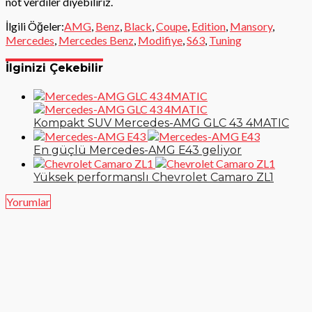
not verdiler diyebiliriz.
İlgili Öğeler:
AMG
,
Benz
,
Black
,
Coupe
,
Edition
,
Mansory
,
Mercedes
,
Mercedes Benz
,
Modifiye
,
S63
,
Tuning
İlginizi Çekebilir
Kompakt SUV Mercedes-AMG GLC 43 4MATIC
En güçlü Mercedes-AMG E43 geliyor
Yüksek performanslı Chevrolet Camaro ZL1
Yorumlar