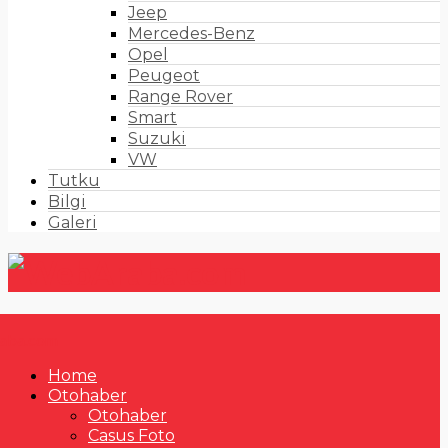
Jeep
Mercedes-Benz
Opel
Peugeot
Range Rover
Smart
Suzuki
VW
Tutku
Bilgi
Galeri
Home
Otohaber
Otohaber
Casus Foto