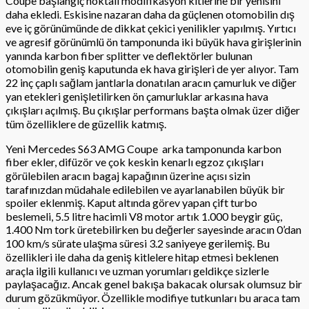
Coupe başlangıç noktalı modifikasyon kitlerine bir yenisini
daha ekledi. Eskisine nazaran daha da güçlenen otomobilin dış
eve iç görünümünde de dikkat çekici yenilikler yapılmış. Yırtıcı
ve agresif görünümlü ön tamponunda iki büyük hava girişlerinin
yanında karbon fiber splitter ve deflektörler bulunan
otomobilin geniş kaputunda ek hava girişleri de yer alıyor. Tam
22 inç çaplı sağlam jantlarla donatılan aracın çamurluk ve diğer
yan etekleri genişletilirken ön çamurluklar arkasına hava
çıkışları açılmış. Bu çıkışlar performans başta olmak üzer diğer
tüm özelliklere de güzellik katmış.
Yeni Mercedes S63 AMG Coupe
arka tamponunda karbon
fiber ekler, difüzör ve çok keskin kenarlı egzoz çıkışları
görülebilen aracın bagaj kapağının üzerine açısı sizin
tarafınızdan müdahale edilebilen ve ayarlanabilen büyük bir
spoiler eklenmiş. Kaput altında görev yapan çift turbo
beslemeli, 5.5 litre hacimli V8 motor artık 1.000 beygir güç,
1.400 Nm tork üretebilirken bu değerler sayesinde aracın 0’dan
100 km/s sürate ulaşma süresi 3.2 saniyeye gerilemiş. Bu
özellikleri ile daha da geniş kitlelere hitap etmesi beklenen
araçla ilgili kullanıcı ve uzman yorumları geldikçe sizlerle
paylaşacağız. Ancak genel bakışa bakacak olursak olumsuz bir
durum gözükmüyor. Özellikle modifiye tutkunları bu araca tam