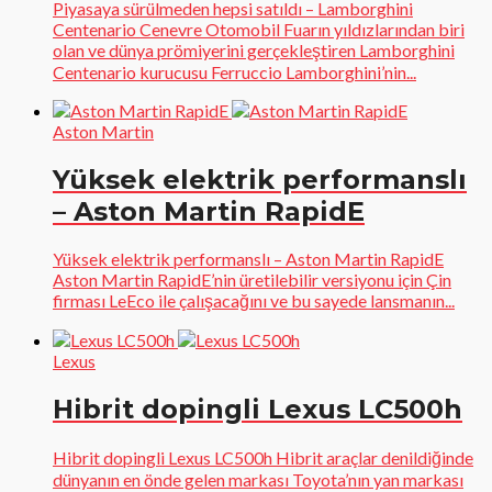
Piyasaya sürülmeden hepsi satıldı – Lamborghini
Centenario Cenevre Otomobil Fuarın yıldızlarından biri
olan ve dünya prömiyerini gerçekleştiren Lamborghini
Centenario kurucusu Ferruccio Lamborghini’nin...
Aston Martin
Yüksek elektrik performanslı
– Aston Martin RapidE
Yüksek elektrik performanslı – Aston Martin RapidE
Aston Martin RapidE’nin üretilebilir versiyonu için Çin
firması LeEco ile çalışacağını ve bu sayede lansmanın...
Lexus
Hibrit dopingli Lexus LC500h
Hibrit dopingli Lexus LC500h Hibrit araçlar denildiğinde
dünyanın en önde gelen markası Toyota’nın yan markası