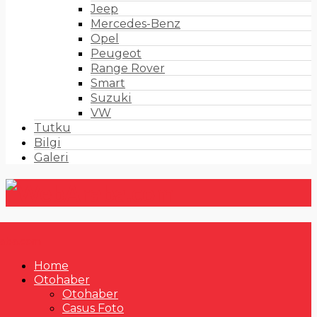
Jeep
Mercedes-Benz
Opel
Peugeot
Range Rover
Smart
Suzuki
VW
Tutku
Bilgi
Galeri
Home
Otohaber
Otohaber
Casus Foto