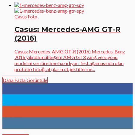
Casus Foto
Casus: Mercedes-AMG GT-R
(2016)
Casus: Mercedes-AMG GT-R (2016) Mercedes-Benz
2016 yılında muhteşem AMG GT3 yarış versiyonu
modelini seri üretime hazırlıyor. Test aşamasında olan
prototip fotoğrafçıların objektiflerine...
Daha Fazla Görüntüle
96
Fans
783
Followers
9
Followers
902
Followers