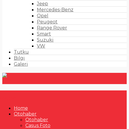
Jeep
Mercedes-Benz
Opel
Peugeot
Range Rover
Smart
Suzuki
VW
Tutku
Bilgi
Galeri
Home
Otohaber
Otohaber
Casus Foto