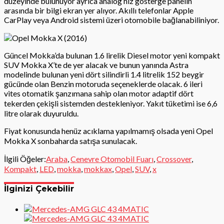
düzeyinde bulunuyor ayrıca analog hız gösterge panelin
arasında bir bilgi ekran yer alıyor. Akıllı telefonlar Apple
CarPlay veya Android sistemi üzeri otomobile bağlanabiliniyor.
Güncel Mokka’da bulunan 1.6 lirelik Diesel motor yeni kompakt
SUV Mokka X’te de yer alacak ve bunun yanında Astra
modelinde bulunan yeni dört silindirli 1.4 litrelik 152 beygir
gücünde olan Benzin motoruda seçeneklerde olacak. 6 ileri
vites otomatik şanzımana sahip olan motor adaptif dört
tekerden çekişli sistemden destekleniyor. Yakıt tüketimi ise 6,6
litre olarak duyuruldu.
Fiyat konusunda henüz acıklama yapılmamış olsada yeni Opel
Mokka X sonbaharda satışa sunulacak.
İlgili Öğeler:
Araba
,
Cenevre Otomobil Fuarı
,
Crossover
,
Kompakt
,
LED
,
mokka
,
mokkax
,
Opel
,
SUV
,
x
İlginizi Çekebilir