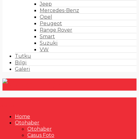
Jeep
Mercedes-Benz
Opel
Peugeot
Range Rover
Smart
Suzuki
VW
Tutku
Bilgi
Galeri
Home
Otohaber
Otohaber
Casus Foto