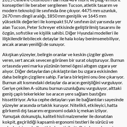
konseptleri ile beraber sergilenen Tucson, atletik tasarım ve
modern teknoloji ile sınıfında öne çıkıyor. 4475 mm uzunluk,
2670 mm dingil aralığı, 1850 mm genişlik ve 1645 mm
yükseklik değerleri ile kompakt SUV sınıfının üst yarısında yer
alan Tucson, Peter Schreyer etkisinde geliştirilmiş tasarımı ile
özgün, sofistike ve kişilik sahibi. Diğer Hyundai modelleri ile
ilişkilendirilebilecek detaylar ile hala kolay benimsenebiliyor,
ancak aranan yeniliği de sunuyor.
Akışkan yüzeyler, belirgin oranlar ve keskin çizgiler güven
veren, sert ancak sevecen görünen bir surat oluşturuyor. Burnun
ortasında yeni marka yüzünün temel ögesi altıgen ızgara yer
alıyor. Diğer detaylardan çıkıklaştırılan bu ızgara eskisinden
daha belirgin çizgilere sahip. Farlara birleşimi onu öne çıkarıyor.
Burnun alt kısmındaki detaylar da aracın genişliğini vurguluyor.
Geriye çekilen A-sütunu burnun uzunluğunu vurguluyor, alttaki
geniş çaplı tekerlekler ise aracın yere sağlam bastığını
hissettiriyor. Arka cephe detayları yan ile bağlantıları sayesinde
yüzeyler arasında ortaklık kuruyor. Nitelikli, etkileyici, hatta
görkemli dış tasarımı ergonomi odaklı iç mekan izliyor.
Yumuşak dokunuşlu, kaliteli hisli malzemeler ile donatılan
kokpit, geçirildiği kapsamlı ergonomi testleri ile sürücü ve