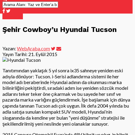
Otohaber
Şehir Cowboy’u Hyundai Tucson
Yazan:
WebAraba.com
Yayın Tarihi:
21. Eylül 2015
Tanıtımından yaklaşık 5 yıl sonra ix35 sahneye yeniden eski
adıyla dönüyor: Tucson. i-Serisi adlandırma sistemi ile her
model adı beraberinde Hyundai adının da okunması marka
bilinirliğini pekiştirdi, sıradaki adım ise yeniden sözcük model
adlarını teker teker öne çıkarmak ve bu sayede her sınıf ve
pazarda marka varlığını güçlendirmek. İşe başlamak için dünya
çapında tanınan Tucson adı çok uygun. İlk defa 2004 yılında bu
adla satışa sunulan kompakt SUV modeli, Hyundai’nin
sloganında da kendine yer bulan “yeni düşünme” stratejisi ile
şekillendirilmiş yeni neslinde yeni olanaklar sunuyor.
2015 Cenevre Otomobil Fuarı’nda 48V hibrit ve plug-in hibrit