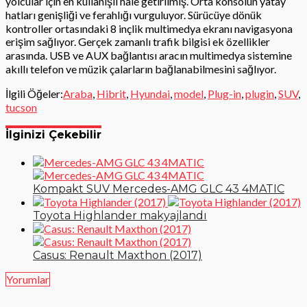
yolcular için en kullanışlı hale getirilmiş. Orta konsolun yatay
hatları genişliği ve ferahlığı vurguluyor. Sürücüye dönük
kontroller ortasındaki 8 inçlik multimedya ekranı navigasyona
erişim sağlıyor. Gerçek zamanlı trafik bilgisi ek özellikler
arasında. USB ve AUX bağlantısı aracın multimedya sistemine
akıllı telefon ve müzik çalarların bağlanabilmesini sağlıyor.
İlgili Öğeler:
Araba
,
Hibrit
,
Hyundai
,
model
,
Plug-in
,
plugin
,
SUV
,
tucson
İlginizi Çekebilir
Kompakt SUV Mercedes-AMG GLC 43 4MATIC
Toyota Highlander makyajlandı
Casus: Renault Maxthon (2017)
Yorumlar