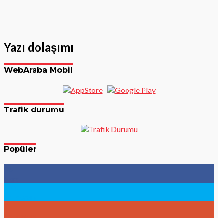
Yazı dolaşımı
WebAraba Mobil
Trafik durumu
Popüler
96
Fans
783
Followers
9
Followers