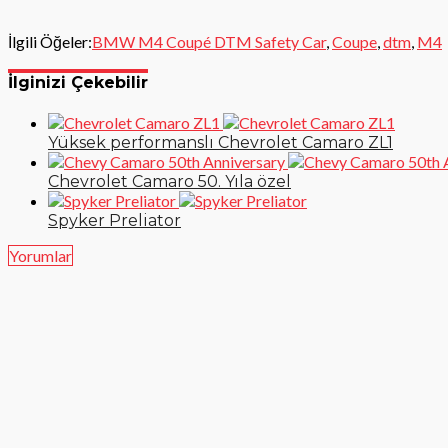
İlgili Öğeler:
BMW M4 Coupé DTM Safety Car
,
Coupe
,
dtm
,
M4
İlginizi Çekebilir
Yüksek performanslı Chevrolet Camaro ZL1
Chevrolet Camaro 50. Yıla özel
Spyker Preliator
Yorumlar