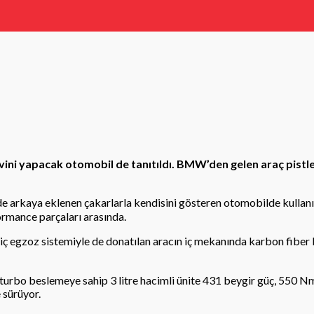
vini yapacak otomobil de tanıtıldı. BMW’den gelen araç pistl
arkaya eklenen çakarlarla kendisini gösteren otomobilde kullanılan
ormance parçaları arasında.
iç egzoz sistemiyle de donatılan aracın iç mekanında karbon fiber k
urbo beslemeye sahip 3 litre hacimli ünite 431 beygir güç, 550 Nm to
 sürüyor.