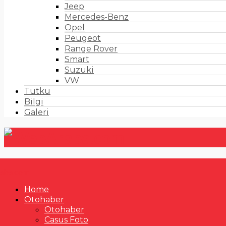
Jeep
Mercedes-Benz
Opel
Peugeot
Range Rover
Smart
Suzuki
VW
Tutku
Bilgi
Galeri
Home
Otohaber
Otohaber
Casus Foto