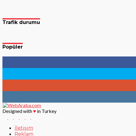
Trafik durumu
Popüler
96
Fans
783
Followers
9
Followers
902
Followers
Designed with
♥
in Turkey
İletişim
Reklam