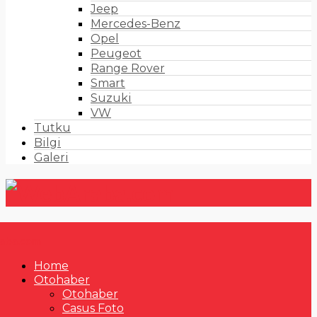
Jeep
Mercedes-Benz
Opel
Peugeot
Range Rover
Smart
Suzuki
VW
Tutku
Bilgi
Galeri
Home
Otohaber
Otohaber
Casus Foto