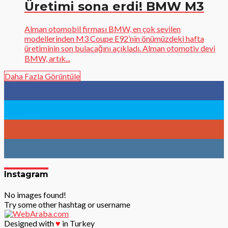
Üretimi sona erdi! BMW M3
Alman otomobil firması BMW, en çok sevilen
modellerinden M3 Coupe E92’nin önümüzdeki hafta
üretiminin son bulacağını açıkladı. Alman otomotiv devi
BMW, artık...
Daha Fazla Görüntüle
96
Fans
783
Followers
9
Followers
902
Followers
Instagram
No images found!
Try some other hashtag or username
Designed with
♥
in Turkey