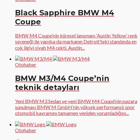
Black Sapphire BMW M4
Coupe
BMW M4 Coupe’nin küresel lansmanı ‘Austin Yellow’ renk
seçeneği ile yapılsa da markanın Detroit’teki standında en
çok ilgiyi siyah M4 çekti. Austin...
Otohaber
BMW M3/M4 Coupe’nin
teknik detayları
Yeni BMW M3 Sedan ve yeni BMW M4 Coupé’nin pazara
sunulması BMW M GmbH’nin yüksek performanslı spor
otomobil kavramını tamamen yeniden yorumladığını...
Otohaber