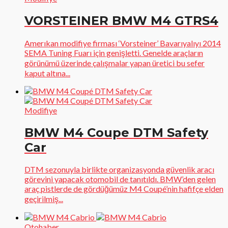
VORSTEINER BMW M4 GTRS4
Amerıkan modifiye firması ‘Vorsteiner’ Bavarıyalıyı 2014
SEMA Tuning Fuarı için genişletti. Genelde araçların
görünümü üzerinde çalışmalar yapan üretici bu sefer
kaput altına...
Modifiye
BMW M4 Coupe DTM Safety
Car
DTM sezonuyla birlikte organizasyonda güvenlik aracı
görevini yapacak otomobil de tanıtıldı. BMW’den gelen
araç pistlerde de gördüğümüz M4 Coupé’nin hafifçe elden
geçirilmiş...
Otohaber