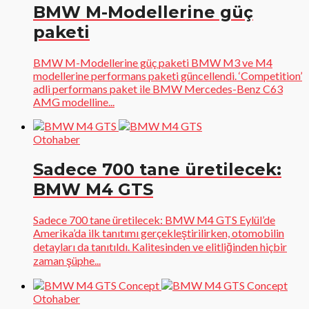
BMW M-Modellerine güç
paketi
BMW M-Modellerine güç paketi BMW M3 ve M4
modellerine performans paketi güncellendi. ‘Competition’
adli performans paket ile BMW Mercedes-Benz C63
AMG modelline...
Otohaber
Sadece 700 tane üretilecek:
BMW M4 GTS
Sadece 700 tane üretilecek: BMW M4 GTS Eylül’de
Amerika’da ilk tanıtımı gerçekleştirilirken, otomobilin
detayları da tanıtıldı. Kalitesinden ve elitliğinden hiçbir
zaman şüphe...
Otohaber