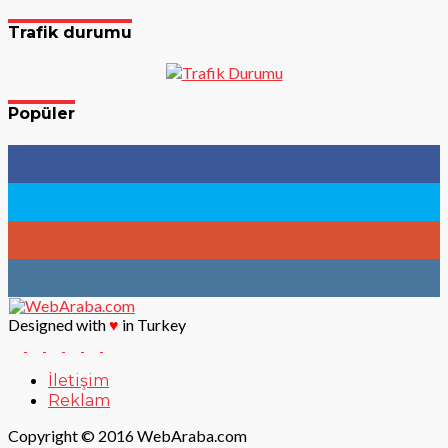
Trafik durumu
Popüler
96
Fans
783
Followers
9
Followers
902
Followers
Designed with
♥
in Turkey
İletişim
Reklam
Copyright © 2016 WebAraba.com