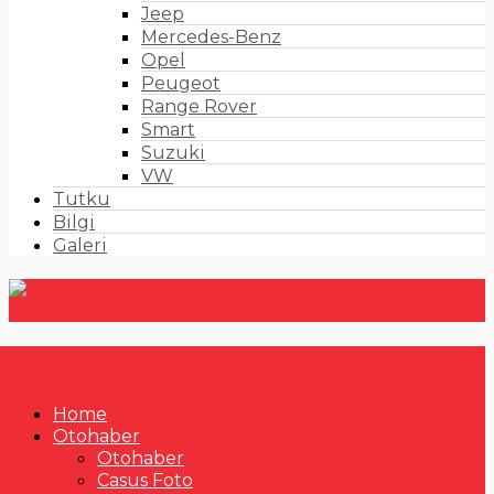
Jeep
Mercedes-Benz
Opel
Peugeot
Range Rover
Smart
Suzuki
VW
Tutku
Bilgi
Galeri
Home
Otohaber
Otohaber
Casus Foto