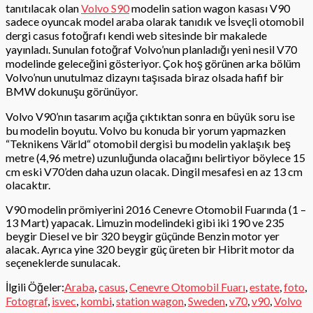
tanıtılacak olan
Volvo S90
modelin sation wagon kasası V90
sadece oyuncak model araba olarak tanıdık ve İsveçli otomobil
dergi casus fotoğrafı kendi web sitesinde bir makalede
yayınladı. Sunulan fotoğraf Volvo’nun planladığı yeni nesil V70
modelinde geleceğini gösteriyor. Çok hoş görünen arka bölüm
Volvo’nun unutulmaz dizaynı taşısada biraz olsada hafif bir
BMW dokunuşu görünüyor.
Volvo V90’nın tasarım açığa çıktıktan sonra en büyük soru ise
bu modelin boyutu. Volvo bu konuda bir yorum yapmazken
“Teknikens Värld“ otomobil dergisi bu modelin yaklaşık beş
metre (4,96 metre) uzunluğunda olacağını belirtiyor böylece 15
cm eski V70’den daha uzun olacak. Dingil mesafesi en az 13 cm
olacaktır.
V90 modelin prömiyerini 2016 Cenevre Otomobil Fuarında (1 –
13 Mart) yapacak. Limuzin modelindeki gibi iki 190 ve 235
beygir Diesel ve bir 320 beygir güçünde Benzin motor yer
alacak. Ayrıca yine 320 beygir güç üreten bir Hibrit motor da
seçeneklerde sunulacak.
İlgili Öğeler:
Araba
,
casus
,
Cenevre Otomobil Fuarı
,
estate
,
foto
,
Fotograf
,
isvec
,
kombi
,
station wagon
,
Sweden
,
v70
,
v90
,
Volvo