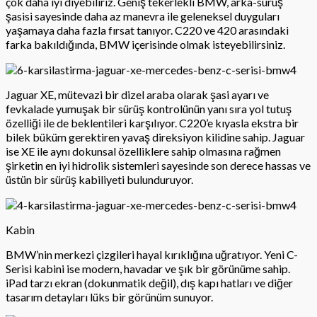
çok daha iyi diyebiliriz. Geniş tekerlekli BMW, arka-sürüş
şasisi sayesinde daha az manevra ile geleneksel duyguları
yaşamaya daha fazla fırsat tanıyor. C220 ve 420 arasındaki
farka bakıldığında, BMW içerisinde olmak isteyebilirsiniz.
Jaguar XE, mütevazi bir dizel araba olarak şasi ayarı ve
fevkalade yumuşak bir sürüş kontrolünün yanı sıra yol tutuş
özelliği ile de beklentileri karşılıyor. C220’e kıyasla ekstra bir
bilek büküm gerektiren yavaş direksiyon kilidine sahip. Jaguar
ise XE ile aynı dokunsal özelliklere sahip olmasına rağmen
şirketin en iyi hidrolik sistemleri sayesinde son derece hassas ve
üstün bir sürüş kabiliyeti bulunduruyor.
Kabin
BMW’nin merkezi çizgileri hayal kırıklığına uğratıyor. Yeni C-
Serisi kabini ise modern, havadar ve şık bir görünüme sahip.
iPad tarzı ekran (dokunmatik değil), dış kapı hatları ve diğer
tasarım detayları lüks bir görünüm sunuyor.