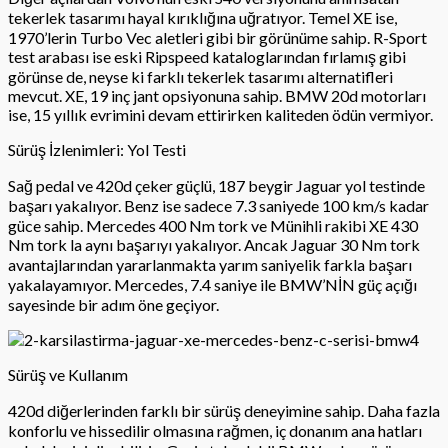
tekerlek tasarımı hayal kırıklığına uğratıyor. Temel XE ise,
1970’lerin Turbo Vec aletleri gibi bir görünüme sahip. R-Sport
test arabası ise eski Ripspeed kataloglarından fırlamış gibi
görünse de, neyse ki farklı tekerlek tasarımı alternatifleri
mevcut. XE, 19 inç jant opsiyonuna sahip. BMW 20d motorları
ise, 15 yıllık evrimini devam ettirirken kaliteden ödün vermiyor.
Sürüş İzlenimleri: Yol Testi
Sağ pedal ve 420d çeker güçlü, 187 beygir Jaguar yol testinde
başarı yakalıyor. Benz ise sadece 7.3 saniyede 100 km/s kadar
güce sahip. Mercedes 400 Nm tork ve Münihli rakibi XE 430
Nm tork la aynı başarıyı yakalıyor. Ancak Jaguar 30 Nm tork
avantajlarından yararlanmakta yarım saniyelik farkla başarı
yakalayamıyor. Mercedes, 7.4 saniye ile BMW’NİN güç açığı
sayesinde bir adım öne geçiyor.
Sürüş ve Kullanım
420d diğerlerinden farklı bir sürüş deneyimine sahip. Daha fazla
konforlu ve hissedilir olmasına rağmen, iç donanım ana hatları