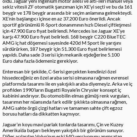
oldu. Jaguar yeni Ingenium motor ailesi ve altı-ileri manuel veya
sekiz vitesli ZF otomatik şanzıman için XE’yi seçti ve bu da 161
beygir ve 178 beygir arasında bir seçim anlamına gelmekteydi.
XE’nin başlangıcı içinse en az 37.200 Euro önerildi. Ancak
sportif görünümlü R-Sport donanımının hızlı Diesel çiftleşmesi
için 47.900 Euro fiyat belirlendi. Mercedes ise Jaguar XE’ye
karşı 47.900 Euro fiyat belirledi. 168 beygir C220 BlueTEC
AMG iç hat döşemesi sayesinde 420d M Sport ile yarışını
sürdürürken, 187 beygir için 51.300 Euro fiyat belirlemesi
yapıldı. Daha sade 3 serisi için mekanik eşdeğerine 5.100
Euro daha fazla ödemeniz gerekiyor.
Enteresan bir şekilde, C-Serisi gerçekten kendinizi özel
hissedeceğiniz en özel araba serisi olmasına rağmen evrensel
platformda tasarımı ile en yakışıklı araba diyemeyiz. Arka ve iç
profilden 1990’ların Bugatti Royale’in Chrysler konsept iç
kabinini andırıyor. Bu otomobilin elmas gümüş renk vurguları,
tasarımın her nüansında fark edilir şıklıkta olmasına rağmen,
AMG sahte örgü çizgi hatları ve tamamen sahte çift egzoz
borusu hatları da dikkatten kaçmıyor.
Jaguar’ın koyu mavi parlak tonlarda tasarımı, Çin ve Kuzey
Amerika’da başarı bekleyen yakışıklı bir görünüm sunuyor.
Diğer açılardan Volvo’nun eski S40 versiyonunu anımsatan