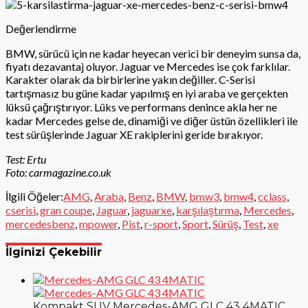
Değerlendirme
BMW, sürücü için ne kadar heyecan verici bir deneyim sunsa da,
fiyatı dezavantaj oluyor. Jaguar ve Mercedes ise çok farklılar.
Karakter olarak da birbirlerine yakın değiller. C-Serisi
tartışmasız bu güne kadar yapılmış en iyi araba ve gerçekten
lüksü çağrıştırıyor. Lüks ve performans denince akla her ne
kadar Mercedes gelse de, dinamiği ve diğer üstün özellikleri ile
test sürüşlerinde Jaguar XE rakiplerini geride bırakıyor.
Test: Ertu
Foto: carmagazine.co.uk
İlgili Öğeler:
AMG
,
Araba
,
Benz
,
BMW
,
bmw3
,
bmw4
,
cclass
,
cserisi
,
gran coupe
,
Jaguar
,
jaguarxe
,
karşılaştırma
,
Mercedes
,
mercedesbenz
,
mpower
,
Pist
,
r-sport
,
Sport
,
Sürüş
,
Test
,
xe
İlginizi Çekebilir
Kompakt SUV Mercedes-AMG GLC 43 4MATIC