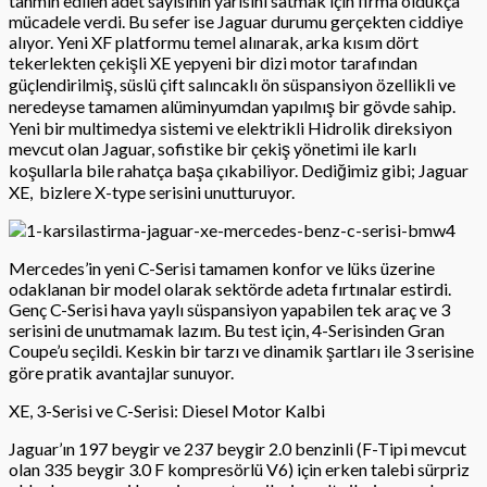
tahmin edilen adet sayısının yarısını satmak için firma oldukça
mücadele verdi. Bu sefer ise Jaguar durumu gerçekten ciddiye
alıyor. Yeni XF platformu temel alınarak, arka kısım dört
tekerlekten çekişli XE yepyeni bir dizi motor tarafından
güçlendirilmiş, süslü çift salıncaklı ön süspansiyon özellikli ve
neredeyse tamamen alüminyumdan yapılmış bir gövde sahip.
Yeni bir multimedya sistemi ve elektrikli Hidrolik direksiyon
mevcut olan Jaguar, sofistike bir çekiş yönetimi ile karlı
koşullarla bile rahatça başa çıkabiliyor. Dediğimiz gibi; Jaguar
XE,
bizlere X-type serisini unutturuyor.
Mercedes’in yeni C-Serisi tamamen konfor ve lüks üzerine
odaklanan bir model olarak sektörde adeta fırtınalar estirdi.
Genç C-Serisi hava yaylı süspansiyon yapabilen tek araç ve 3
serisini de unutmamak lazım. Bu test için, 4-Serisinden Gran
Coupe’u seçildi. Keskin bir tarzı ve dinamik şartları ile 3 serisine
göre pratik avantajlar sunuyor.
XE, 3-Serisi ve C-Serisi: Diesel Motor Kalbi
Jaguar’ın 197 beygir ve 237 beygir 2.0 benzinli (F-Tipi mevcut
olan 335 beygir 3.0 F kompresörlü V6) için erken talebi sürpriz