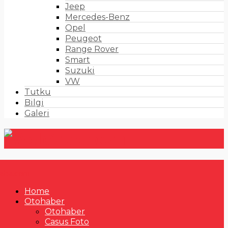
Jeep
Mercedes-Benz
Opel
Peugeot
Range Rover
Smart
Suzuki
VW
Tutku
Bilgi
Galeri
Home
Otohaber
Otohaber
Casus Foto