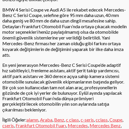
BMW 4 Serisi Coupe ve Audi A5 ile rekabet edecek Mercedes-
Benz C Serisi Coupe, selefine göre 95 mm daha uzun, 40 mm
daha geniş ve 80 mm de daha uzun dingil mesafesine sahip.
Detayları Frankfurt Otomobil Fuarı’nda ortaya çıkacak modelin
motor seçenekleri henüz paylaşılmamış olsa da otomobilde
önemli güvenlik sistemlerine yer verildiği belirtildi. Yani
Mercedes-Benz firması her zaman olduğu gibi farkını ortaya
koyarak değişimlerin de değişimini yaparak bir ilke daha imza
attı.
En yeni jenerasyon Mercedes-Benz C Serisi Coupe’de adaptif
hız sabitleyici, frenleme asistanı, aktif şerit takip yardımcısı,
aktif park asistanı ve 360 derece açıya sahip kamera sistemi
otomobille sunulacak güvenlik ekipmanlarının başında geliyor.
Bir çok son kullanıcıdan tam not alan araç, profesyonellerin
gözünde de çok iyi yerler de bulunuyor. Eylül ayında yapılacak
Frankfurt Otomobil Fuarı’nda dünya prömiyeri
gerçekleştirilecek otomobilin yılın son aylarında satışa
çıkarılması bekleniyor.
İlgili Öğeler:
alamn
,
Araba
,
Benz
,
c class
,
c-seris
,
cclass
,
Coupe
,
cseris
,
Frankfurt Otomobil Fuarı
,
Mercedes
,
Mercedes Benz
,