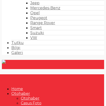
Jeep
Mercedes-Benz
Opel
Peugeot
Range Rover
Smart
Suzuki
VW
Tutku
Bilgi
Galeri
Home
Otohaber
Otohaber
Casus Foto