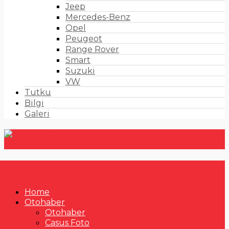
Jeep
Mercedes-Benz
Opel
Peugeot
Range Rover
Smart
Suzuki
VW
Tutku
Bilgi
Galeri
Home
Otohaber
Otohaber
Casus Foto