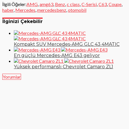
İlgili Öğeler:
AMG
,
amg63
,
Benz
,
c class
,
C-Serisi
,
C63
,
Coupe
,
haber
,
Mercedes
,
mercedesbenz
,
otomobil
İlginizi Çekebilir
Kompakt SUV Mercedes-AMG GLC 43 4MATIC
En güçlü Mercedes-AMG E43 geliyor
Yüksek performanslı Chevrolet Camaro ZL1
Yorumlar