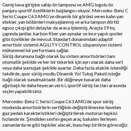
Geniş hava girişine sahip ön tamponu ve AMG logolu ön
panjuru sportif özelliklerin başlangıcı oluyor. Mercedes-Benz C
Serisi Coupe C63 AMG’ye dinamik bir görünü veren kalın yan
etekler, yan bölümleri makyajlanmış ve arka tampon dörtlü
egsoz çıkışı gibi detaylar da araca işlenmiş. Araçta 19 inç
çapında jantlar, karbon fiber yan aynalar ve ince yapılı spoiler
gibi özellikler de mevcut. Standart donanımdaki adaptif
amortisör sistemli AGILITY CONTROL süspansiyon sistemi
mükemmel bir performans sağlar.
Sürüş durumuna bağlı olarak bu sistem amortisörleri tam
otomatik şekilde ve her bir tekerlek için ayrı olarak daha sert
veya daha yumuşak şekilde ayarlar. Daha fazla ataklık istendiği
takdirde, spor sürüş modlu Dinamik Yol Tutuş Paketi isteğe
bağlı olarak sunulmaktadır. Bir düğmeye basarak daha
ağırbaşlı ile daha heyecan verici, sportif sürüş tarzları arasında
seçim yapabilirsiniz.
Mercedes-Benz C Serisi Coupe C63 AMG’de spor sürüş
modunda amortisörlerin sertliğinin değiştirilmesine ilaveten
gaz pedalı karakteristikleri değiştirilerek motorun tepkisi
hızlandırılır. Şimdiden sınıfını geçen araç bakalım ilerleyen
zamanlarda ne gibi tepkiler alacak, bunu hep birlikte göreceğiz.