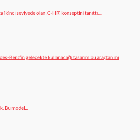
kinci seviyede olan ‚C-HR‘ konseptini tanıttı....
es-Benz’in gelecekte kullanacağı tasarım bu araçtan mı
k. Bu model...