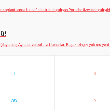
plantısında bir saf elektrik ile çalışan Porsche üzerinde çalışıldığı
ü!
ğlayan dış Aynalar ve bol sivri kenarlar. Başak birşey yok mu yeni A
783
9