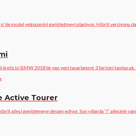
o‘ ile model yelpazesini genişletmeyi planlıyor. Hibrit versiyonu 
mi
reticisi BMW 2018’de yep yeni tasarlanmış 3 Serisini tanıtacak. 
e Active Tourer
t ailesi genişlemeye devam ediyor. Son yıllarda “i” ailesinin yanınd