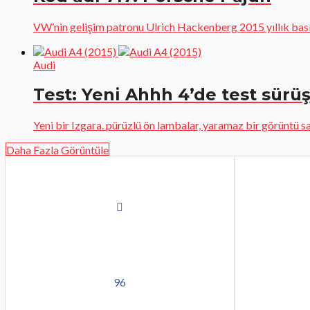
VW’nin gelişim patronu Ulrich Hackenberg 2015 yıllık basın to
Audi
Test: Yeni Ahhh 4’de test sürüş
Yeni bir Izgara. pürüzlü ön lambalar, yaramaz bir görüntü sa
Daha Fazla Görüntüle
96