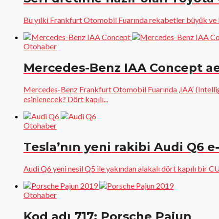
Bu yılki Frankfurt Otomobil Fuarında rekabetler büyük ve Ni
Otohaber
Mercedes-Benz IAA Concept ae
Mercedes-Benz Frankfurt Otomobil Fuarında ‚IAA‘ (Intelli
esinlenecek? Dört kapılı...
Otohaber
Tesla’nın yeni rakibi Audi Q6 e
Audi Q6 yeni nesil Q5 ile yakından alakalı dört kapılı bir 
Otohaber
Kod adı 717: Porsche Pajun