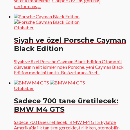
sefer ki modelimiz, Coupe SUV. Dış görünüş,
performans,...
Otohaber
Siyah ve özel Porsche Cayman
Black Edition
Siyah ve özel Porsche Cayman Black Edition Otomobil
dünyasının elit isimlerinden Porsche, yeni Cayman Black
Edition modelini tanıttı. Bu özel araca özel...
Otohaber
Sadece 700 tane üretilecek:
BMW M4 GTS
Sadece 700 tane üretilecek: BMW M4 GTS Eylül’de
Amerika’da ilk tanıtımı gerçekleştirilirken, otomobilin