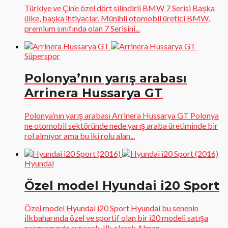
Türkiye ve Çin’e özel dört silindirli BMW 7 Serisi Başka
ülke, başka ihtiyaclar. Münihli otomobil üretici BMW,
premium sınıfında olan 7 Serisini...
Süperspor
Polonya’nın yarış arabası
Arrinera Hussarya GT
Polonya’nın yarış arabası Arrinera Hussarya GT Polonya
ne otomobil sektöründe nede yarış araba üretiminde bir
rol almıyor ama bu iki rolu alan...
Hyundai
Özel model Hyundai i20 Sport
Özel model Hyundai i20 Sport Hyundai bu senenin
ilkbaharında özel ve sportif olan bir i20 modeli satışa
programında sunacak. Ilk olarak Alman...