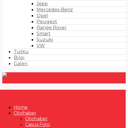
Jeep
Mercedes-Benz
Opel
Peugeot
Range Rover
Smart
Suzuki
VW
Tutku
Bilgi
Galeri
Home
Otohaber
Otohaber
Casus Foto