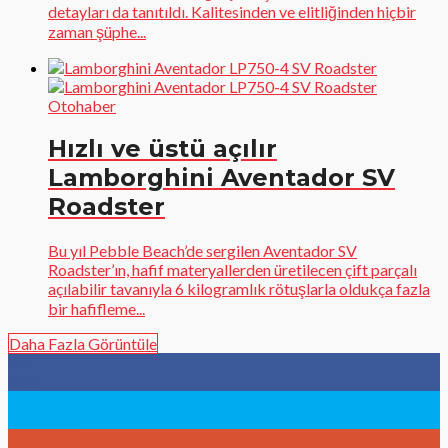
detayları da tanıtıldı. Kalitesinden ve elitliğinden hiçbir
zaman şüphe...
Otohaber
Hızlı ve üstü açılır
Lamborghini Aventador SV
Roadster
Bu yıl Pebble Beach’de sergilen Aventador SV
Roadster’ın, hafif materyallerden üretilecen çift parçalı
açılabilir tavanıyla 6 kilogramlık rötuşlarla oldukça fazla
bir hafifleme...
Daha Fazla Görüntüle
96
Fans
783
Followers
9